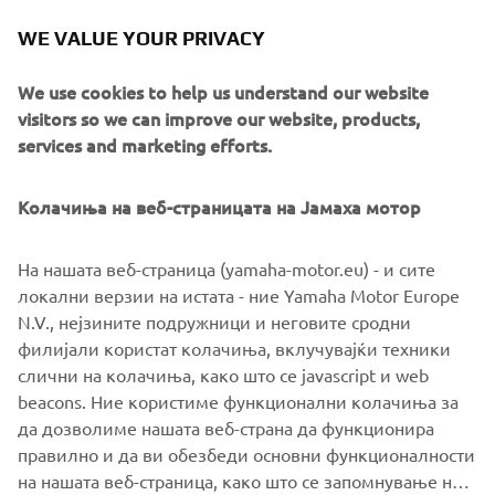
Such a Kando experience every time I get the opportunity
to race with Yamaha and my friends!
WE VALUE YOUR PRIVACY
*Kando is a Japanese word for the simultaneous feelings
We use cookies to help us understand our website
of deep satisfaction and intense excitement that we
visitors so we can improve our website, products,
experience when we encounter something of exceptional
services and marketing efforts.
value.
Колачиња на веб-страницата на Јамаха мотор
На нашата веб-страница (yamaha-motor.eu) - и сите
©Yamaha Motor Europe N.V. / Yamaha Motor Co., Ltd.
локални верзии на истата - ние Yamaha Motor Europe
N.V., нејзините подружници и неговите сродни
The information and/or imagery on these webpages may
филијали користат колачиња, вклучувајќи техники
never be used for commercial or non-commercial
слични на колачиња, како што се javascript и web
purposes without the explicit written consent of Yamaha
beacons. Ние користиме функционални колачиња за
Motor Europe N.V. and/or Yamaha Motor Co., Ltd.
да дозволиме нашата веб-страна да функционира
Always ride in a safe manner and obey all local road laws.
правилно и да ви обезбеди основни функционалности
на нашата веб-страница, како што се запомнување на