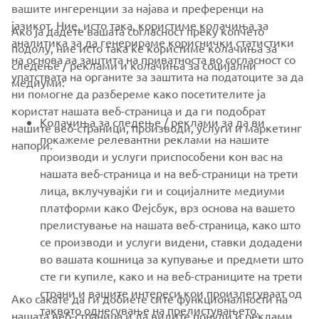
вашите ингеренции за најава и преференци на
јазикот. Ние, исто така, користиме колачиња за
Ако ја дадете вашата согласност преку копчето
аналитика за да генерираме кориснички статистики
подолу, ние исто така ќе користиме колачиња за
на основа за заштита на приватноста во согласност со
следење / реклами и колачиња за социјални
CORPORATE
упатствата на органите за заштита на податоците за да
медиуми:
ни помогне да разбереме како посетителите ја
користат нашата веб-страница и да ги подобрат
FOR BUSINESS
Колачиња за следење / реклами за да ви
нашите веб-страници, производи, услуги и маркетинг
покажеме релевантни реклами на нашите
напори.
MORE YAMAHA
производи и услуги приспособени кон вас на
нашата веб-страница и на веб-страници на трети
лица, вклучувајќи ги и социјалните медиуми
SUPPORT
платформи како Фејсбук, врз основа на вашето
прелистување на нашата веб-страница, како што
се производи и услуги видени, ставки додадени
NEWSLETTER
во вашата кошница за купување и предмети што
Be the first one to learn about latest deals, special events, new
сте ги купиле, како и на веб-страниците на трети
releases and much more
страни и вашите интереси кои произлегуваат од
Ако сакате да ги добиете сите функционалности на
таквото однесување на прелистувањето.
нашата веб-страница и да видите понуди и реклами