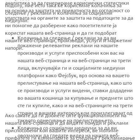
аналитика за да генерираме кориснички статистики
подолу, ние исто така ќе користиме колачиња за
на основа за заштита на приватноста во согласност со
следење / реклами и колачиња за социјални
CORPORATE
упатствата на органите за заштита на податоците за да
медиуми:
ни помогне да разбереме како посетителите ја
користат нашата веб-страница и да ги подобрат
FOR BUSINESS
Колачиња за следење / реклами за да ви
нашите веб-страници, производи, услуги и маркетинг
покажеме релевантни реклами на нашите
напори.
MORE YAMAHA
производи и услуги приспособени кон вас на
нашата веб-страница и на веб-страници на трети
лица, вклучувајќи ги и социјалните медиуми
SUPPORT
платформи како Фејсбук, врз основа на вашето
прелистување на нашата веб-страница, како што
се производи и услуги видени, ставки додадени
NEWSLETTER
во вашата кошница за купување и предмети што
Be the first one to learn about latest deals, special events, new
сте ги купиле, како и на веб-страниците на трети
releases and much more
страни и вашите интереси кои произлегуваат од
Ако сакате да ги добиете сите функционалности на
таквото однесување на прелистувањето.
нашата веб-страница и да видите понуди и реклами
Колачиња со социјални медиуми за да ви
приспособени кон вашите интереси, ве молиме
овозможи да гледате видеа на нашата веб-
прифатете ги коментарите за следење / рекламирање