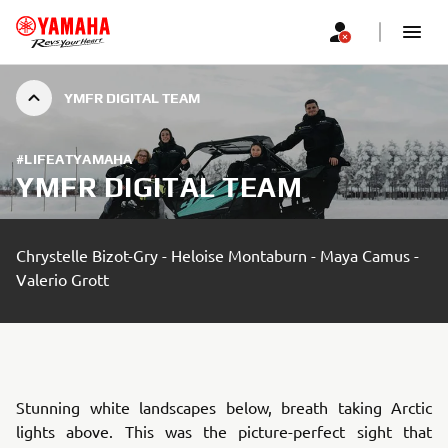
YMFR DIGITAL TEAM
#LIFEATYAMAHA
YMFR DIGITAL TEAM
Chrystelle Bizot-Gry - Heloise Montaburn - Maya Camus -
Valerio Grott
Stunning white landscapes below, breath taking Arctic
lights above. This was the picture-perfect sight that