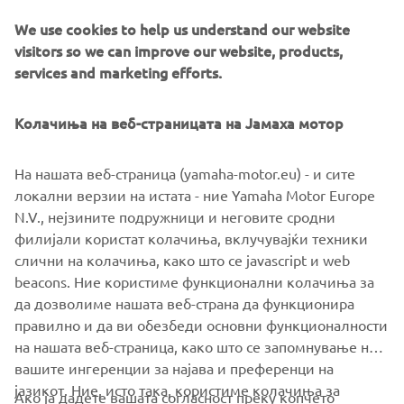
learned that ‘just having fun with it’ can lead to a most
We use cookies to help us understand our website
rewarding and unexpected adventure!
visitors so we can improve our website, products,
services and marketing efforts.
Destination Yamaha Motor
Колачиња на веб-страницата на Јамаха мотор
На нашата веб-страница (yamaha-motor.eu) - и сите
©Yamaha Motor Europe N.V. / Yamaha Motor Co., Ltd.
локални верзии на истата - ние Yamaha Motor Europe
N.V., нејзините подружници и неговите сродни
The information and/or imagery on these webpages may
филијали користат колачиња, вклучувајќи техники
never be used for commercial or non-commercial
слични на колачиња, како што се javascript и web
purposes without the explicit written consent of Yamaha
beacons. Ние користиме функционални колачиња за
Motor Europe N.V. and/or Yamaha Motor Co., Ltd.
да дозволиме нашата веб-страна да функционира
Always ride in a safe manner and obey all local road laws.
правилно и да ви обезбеди основни функционалности
на нашата веб-страница, како што се запомнување на
вашите ингеренции за најава и преференци на
јазикот. Ние, исто така, користиме колачиња за
Ако ја дадете вашата согласност преку копчето