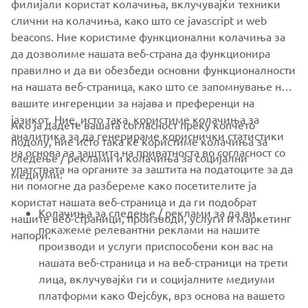
филијали користат колачиња, вклучувајќи техники
never be used for commercial or non-commercial
слични на колачиња, како што се javascript и web
purposes without the explicit written consent of Yamaha
beacons. Ние користиме функционални колачиња за
Motor Europe N.V. and/or Yamaha Motor Co., Ltd.
да дозволиме нашата веб-страна да функционира
Always ride in a safe manner and obey all local road laws.
правилно и да ви обезбеди основни функционалности
на нашата веб-страница, како што се запомнување на
вашите ингеренции за најава и преференци на
јазикот. Ние, исто така, користиме колачиња за
Ако ја дадете вашата согласност преку копчето
аналитика за да генерираме кориснички статистики
подолу, ние исто така ќе користиме колачиња за
на основа за заштита на приватноста во согласност со
следење / реклами и колачиња за социјални
CORPORATE
упатствата на органите за заштита на податоците за да
медиуми:
ни помогне да разбереме како посетителите ја
користат нашата веб-страница и да ги подобрат
FOR BUSINESS
Колачиња за следење / реклами за да ви
нашите веб-страници, производи, услуги и маркетинг
покажеме релевантни реклами на нашите
напори.
MORE YAMAHA
производи и услуги приспособени кон вас на
нашата веб-страница и на веб-страници на трети
лица, вклучувајќи ги и социјалните медиуми
SUPPORT
платформи како Фејсбук, врз основа на вашето