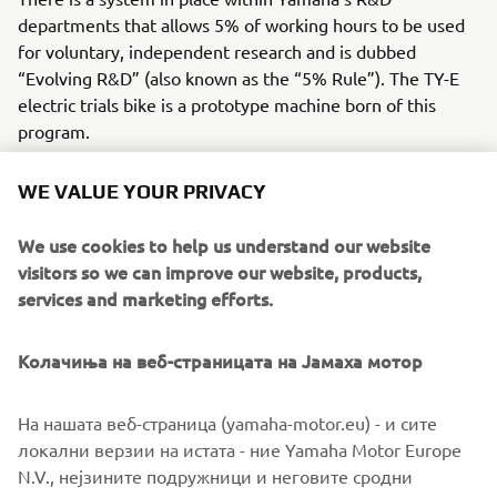
departments that allows 5% of working hours to be used
for voluntary, independent research and is dubbed
“Evolving R&D” (also known as the “5% Rule”). The TY-E
electric trials bike is a prototype machine born of this
program.
The passion of that young engineer who aspired to
WE VALUE YOUR PRIVACY
develop an electric trials bike capable of competing at the
world level has spurred on not only his colleagues, but also
We use cookies to help us understand our website
Yamaha itself and Japan’s top trials rider Kenichi
visitors so we can improve our website, products,
Kuroyama, all of whom have now taken the first steps
services and marketing efforts.
toward becoming the best in the world.
Колачиња на веб-страницата на Јамаха мотор
На нашата веб-страница (yamaha-motor.eu) - и сите
©Yamaha Motor Europe N.V. / Yamaha Motor Co., Ltd.
локални верзии на истата - ние Yamaha Motor Europe
N.V., нејзините подружници и неговите сродни
The information and/or imagery on these webpages may