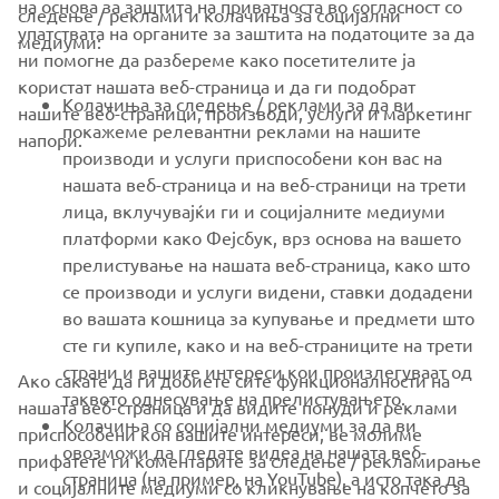
на основа за заштита на приватноста во согласност со
следење / реклами и колачиња за социјални
CORPORATE
упатствата на органите за заштита на податоците за да
медиуми:
ни помогне да разбереме како посетителите ја
користат нашата веб-страница и да ги подобрат
FOR BUSINESS
Колачиња за следење / реклами за да ви
нашите веб-страници, производи, услуги и маркетинг
покажеме релевантни реклами на нашите
напори.
MORE YAMAHA
производи и услуги приспособени кон вас на
нашата веб-страница и на веб-страници на трети
лица, вклучувајќи ги и социјалните медиуми
SUPPORT
платформи како Фејсбук, врз основа на вашето
прелистување на нашата веб-страница, како што
се производи и услуги видени, ставки додадени
NEWSLETTER
во вашата кошница за купување и предмети што
Be the first one to learn about latest deals, special events, new
сте ги купиле, како и на веб-страниците на трети
releases and much more
страни и вашите интереси кои произлегуваат од
Ако сакате да ги добиете сите функционалности на
таквото однесување на прелистувањето.
нашата веб-страница и да видите понуди и реклами
Колачиња со социјални медиуми за да ви
приспособени кон вашите интереси, ве молиме
овозможи да гледате видеа на нашата веб-
прифатете ги коментарите за следење / рекламирање
SUBSCRIBE
страница (на пример, на YouTube), а исто така да
и социјалните медиуми со кликнување на копчето за