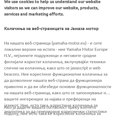
We use cookies to help us understand our website
finish their sea adventure, the children's faces shine with
visitors so we can improve our website, products,
the big smiles only this rare mix of relief and achievement
services and marketing efforts.
can bring.
Колачиња на веб-страницата на Јамаха мотор
На нашата веб-страница (yamaha-motor.eu) - и сите
©Yamaha Motor Europe N.V. / Yamaha Motor Co., Ltd.
локални верзии на истата - ние Yamaha Motor Europe
N.V., нејзините подружници и неговите сродни
The information and/or imagery on these webpages may
филијали користат колачиња, вклучувајќи техники
never be used for commercial or non-commercial
слични на колачиња, како што се javascript и web
purposes without the explicit written consent of Yamaha
beacons. Ние користиме функционални колачиња за
Motor Europe N.V. and/or Yamaha Motor Co., Ltd.
да дозволиме нашата веб-страна да функционира
Always ride in a safe manner and obey all local road laws.
правилно и да ви обезбеди основни функционалности
на нашата веб-страница, како што се запомнување на
вашите ингеренции за најава и преференци на
јазикот. Ние, исто така, користиме колачиња за
Ако ја дадете вашата согласност преку копчето
аналитика за да генерираме кориснички статистики
подолу, ние исто така ќе користиме колачиња за