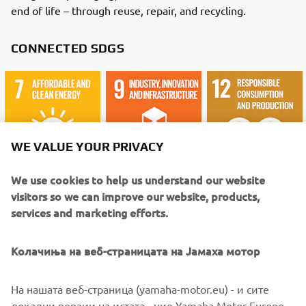
end of life – through reuse, repair, and recycling.
CONNECTED SDGS
WE VALUE YOUR PRIVACY
We use cookies to help us understand our website
visitors so we can improve our website, products,
services and marketing efforts.
WHAT TO READ NEXT
Колачиња на веб-страницата на Јамаха мотор
На нашата веб-страница (yamaha-motor.eu) - и сите
локални верзии на истата - ние Yamaha Motor Europe