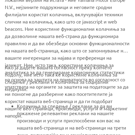
N.V., нејзините подружници и неговите сродни
филијали користат колачиња, вклучувајќи техники
слични на колачиња, како што се javascript и web
beacons. Ние користиме функционални колачиња за
Advance Diversity & Inclusion
да дозволиме нашата веб-страна да функционира
Read more
правилно и да ви обезбеди основни функционалности
на нашата веб-страница, како што се запомнување на
вашите ингеренции за најава и преференци на
јазикот. Ние, исто така, користиме колачиња за
Ако ја дадете вашата согласност преку копчето
аналитика за да генерираме кориснички статистики
подолу, ние исто така ќе користиме колачиња за
на основа за заштита на приватноста во согласност со
следење / реклами и колачиња за социјални
CORPORATE
упатствата на органите за заштита на податоците за да
медиуми:
ни помогне да разбереме како посетителите ја
користат нашата веб-страница и да ги подобрат
FOR BUSINESS
Колачиња за следење / реклами за да ви
нашите веб-страници, производи, услуги и маркетинг
покажеме релевантни реклами на нашите
напори.
MORE YAMAHA
производи и услуги приспособени кон вас на
нашата веб-страница и на веб-страници на трети
лица, вклучувајќи ги и социјалните медиуми