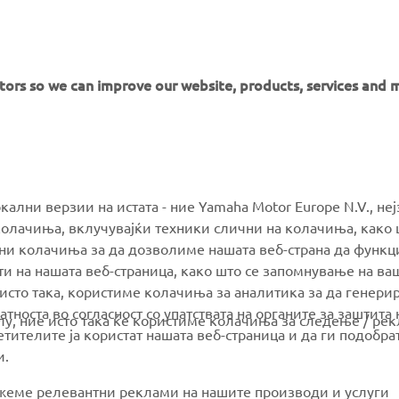
or Europe N.V. and/or Yamaha Motor Co., Ltd.
 in a safe manner and obey all local road laws.
itors so we can improve our website, products, services and 
MORE YAMAHA
SUPPORT
окални верзии на истата - ние Yamaha Motor Europe N.V., не
олачиња, вклучувајќи техники слични на колачиња, како 
ални колачиња за да дозволиме нашата веб-страна да функ
MyYamaha
Parts Catalogue
и на нашата веб-страница, како што се запомнување на ва
Yamaha Music
Book Maintenance
 исто така, користиме колачиња за аналитика за да генери
тноста во согласност со упатствата на органите за заштита 
Yamaha Racing
Dealer locator
олу, ние исто така ќе користиме колачиња за следење / ре
тителите ја користат нашата веб-страница и да ги подобра
Yamaha Motor Global
Management of Waste
и.
Batteries
Mobile Apps
ажеме релевантни реклами на нашите производи и услуги