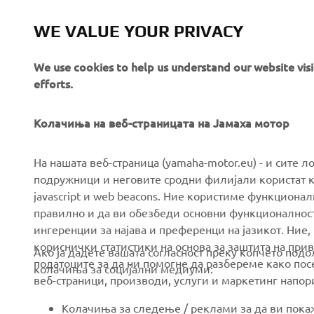
Yamaha Mot
WE VALUE YOUR PRIVACY
Always ride
We use cookies to help us understand our website vis
efforts.
Колачиња на веб-страницата на Јамаха мотор
CORPORATE
FOR BUSINESS
На нашата веб-страница (yamaha-motor.eu) - и сите л
подружници и неговите сродни филијали користат к
javascript и web beacons. Ние користиме функцион
About us
eBike systems
правилно и да ви обезбеди основни функционалност
News
Authorities & Police
ингеренции за најава и преференци на јазикот. Ние,
кориснички статистики на основа за заштита на прива
Events
Golfcourses
Ако ја дадете вашата согласност преку копчето под
податоците за да ни помогне да разбереме како посе
колачиња за социјални медиуми:
Press
First responders
веб-страници, производи, услуги и маркетинг напор
Brochures
Driving schools
Колачиња за следење / реклами за да ви пок