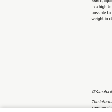
686cc, liqu
in a high-t
possible to
weight in cl
©Yamaha Mo
The inform
commercial 