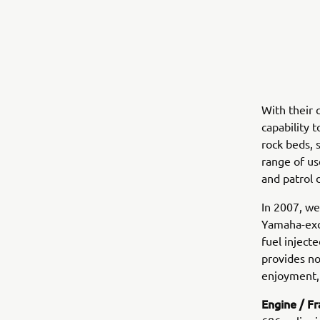
With their 
capability t
rock beds, 
range of us
and patrol 
In 2007, we
Yamaha-excl
fuel inject
provides no
enjoyment,
Engine / F