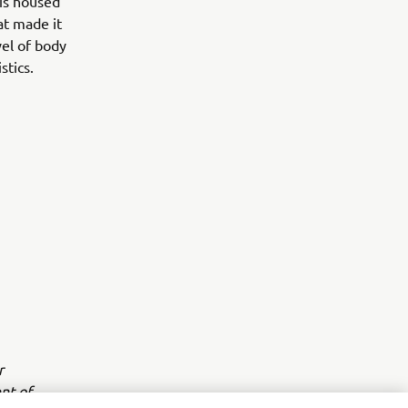
 is housed
at made it
vel of body
stics.
r
nt of