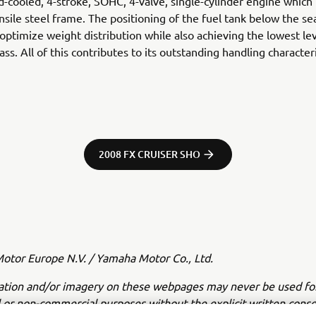
id-cooled, 4-stroke, SOHC, 4-valve, single-cylinder engine which
ensile steel frame. The positioning of the fuel tank below the se
 optimize weight distribution while also achieving the lowest le
ass. All of this contributes to its outstanding handling characteri
2008 FX CRUISER SHO
tor Europe N.V. / Yamaha Motor Co., Ltd.
ation and/or imagery on these webpages may never be used fo
or non-commercial purposes without the explicit written conse