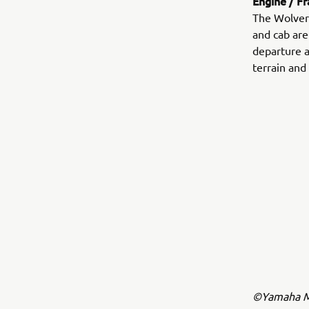
Engine / F
The Wolveri
and cab are
departure a
terrain and 
©Yamaha Mo