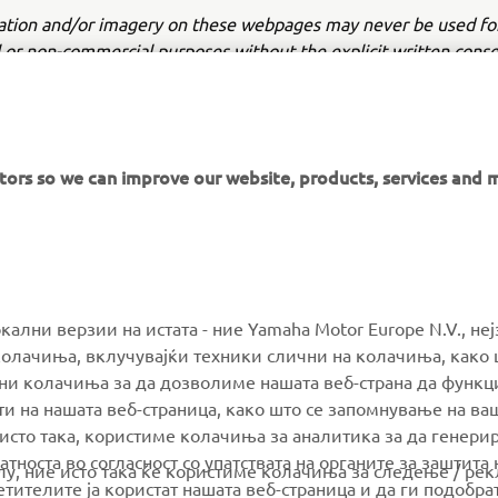
ation and/or imagery on these webpages may never be used fo
or non-commercial purposes without the explicit written conse
or Europe N.V. and/or Yamaha Motor Co., Ltd.
 in a safe manner and obey all local road laws.
itors so we can improve our website, products, services and 
MORE YAMAHA
SUPPORT
окални верзии на истата - ние Yamaha Motor Europe N.V., не
олачиња, вклучувајќи техники слични на колачиња, како 
ални колачиња за да дозволиме нашата веб-страна да функ
MyYamaha
Parts Catalogue
и на нашата веб-страница, како што се запомнување на ва
Yamaha Music
Book Maintenance
 исто така, користиме колачиња за аналитика за да генери
тноста во согласност со упатствата на органите за заштита 
Yamaha Racing
Dealer locator
олу, ние исто така ќе користиме колачиња за следење / ре
тителите ја користат нашата веб-страница и да ги подобра