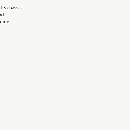
Its chassis
nd
treme