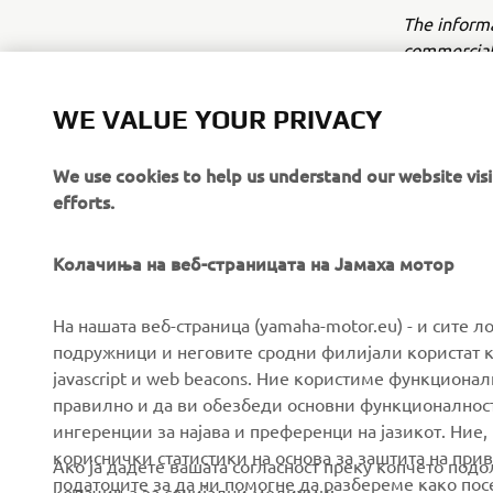
The inform
commercial 
Yamaha Mot
WE VALUE YOUR PRIVACY
Always ride
We use cookies to help us understand our website vis
efforts.
Колачиња на веб-страницата на Јамаха мотор
CORPORATE
FOR BUSINESS
На нашата веб-страница (yamaha-motor.eu) - и сите л
подружници и неговите сродни филијали користат к
javascript и web beacons. Ние користиме функцион
About us
eBike systems
правилно и да ви обезбеди основни функционалност
News
Authorities & Police
ингеренции за најава и преференци на јазикот. Ние,
кориснички статистики на основа за заштита на прива
Events
Golfcourses
Ако ја дадете вашата согласност преку копчето под
податоците за да ни помогне да разбереме како посе
колачиња за социјални медиуми: