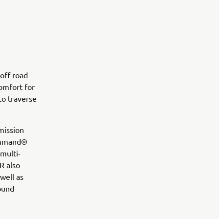
off-road
omfort for
to traverse
mission
Command®
multi-
R also
well as
round