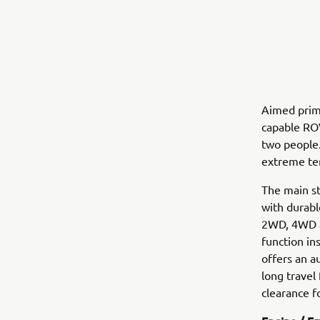
Aimed prima
capable ROV
two people.
extreme terr
The main st
with durab
2WD, 4WD an
function in
offers an a
long travel
clearance f