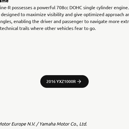
rame
ne-R possesses a powerful 708cc DOHC single cylinder engine. 
 designed to maximize visibility and give optimized approach a
ngles, enabling the driver and passenger to navigate more ex
technical trails where other vehicles fear to go.
2016 YXZ1000R
tor Europe N.V. / Yamaha Motor Co., Ltd.