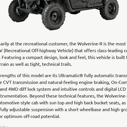
rily at the recreational customer, the Wolverine-R is the most 
 (Recreational Off-highway Vehicle) that offers class-leading c
 Featuring a compact design, look and feel, this vehicle is built 
ain as well as tight, technical trails.
rengths of this model are its Ultramatic® fully automatic trans
le CVT transmission and natural-feeling engine braking, On-
d 4WD diff lock system and intuitive controls and digital LCD 
strumentation. Beyond these technical features, the Wolverine-
utomotive-style cab with sun top and high back bucket seats, as 
 fully adjustable suspension with a short wheelbase and high g
or optimum off-road potential.