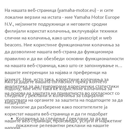
На нашата веб-страница (yamaha-motor.eu) - и сите
©Yamaha Motor Europe N.V. / Yamaha Motor Co., Ltd.
локални верзии на истата - ние Yamaha Motor Europe
N.V., нејзините подружници и неговите сродни
The information and/or imagery on these webpages may
филијали користат колачиња, вклучувајќи техники
never be used for commercial or non-commercial
слични на колачиња, како што се javascript и web
purposes without the explicit written consent of Yamaha
beacons. Ние користиме функционални колачиња за
Motor Europe N.V. and/or Yamaha Motor Co., Ltd.
да дозволиме нашата веб-страна да функционира
Always ride in a safe manner and obey all local road laws.
правилно и да ви обезбеди основни функционалности
на нашата веб-страница, како што се запомнување на
вашите ингеренции за најава и преференци на
јазикот. Ние, исто така, користиме колачиња за
Ако ја дадете вашата согласност преку копчето
аналитика за да генерираме кориснички статистики
подолу, ние исто така ќе користиме колачиња за
на основа за заштита на приватноста во согласност со
следење / реклами и колачиња за социјални
CORPORATE
упатствата на органите за заштита на податоците за да
медиуми:
ни помогне да разбереме како посетителите ја
користат нашата веб-страница и да ги подобрат
FOR BUSINESS
Колачиња за следење / реклами за да ви
нашите веб-страници, производи, услуги и маркетинг
покажеме релевантни реклами на нашите
напори.