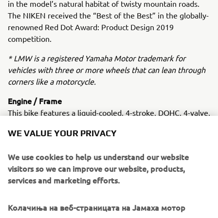
in the model’s natural habitat of twisty mountain roads.
The NIKEN received the “Best of the Best” in the globally-
renowned Red Dot Award: Product Design 2019
competition.
* LMW is a registered Yamaha Motor trademark for
vehicles with three or more wheels that can lean through
corners like a motorcycle.
Engine / Frame
This bike features a liquid-cooled, 4-stroke, DOHC, 4-valve,
in-line, 847cc, 3-cylinder CP3 engine and a lightweight but
WE VALUE YOUR PRIVACY
sturdy hybrid chassis composed of steel and aluminium.
We use cookies to help us understand our website
visitors so we can improve our website, products,
services and marketing efforts.
2018 F425A (XTO)
Колачиња на веб-страницата на Јамаха мотор