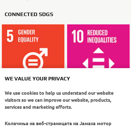
CONNECTED SDGS
WE VALUE YOUR PRIVACY
We use cookies to help us understand our website
visitors so we can improve our website, products,
services and marketing efforts.
WHAT TO READ NEXT
Колачиња на веб-страницата на Јамаха мотор