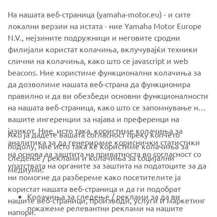
На нашата веб-страница (yamaha-motor.eu) - и сите
локални верзии на истата - ние Yamaha Motor Europe
N.V., нејзините подружници и неговите сродни
филијали користат колачиња, вклучувајќи техники
слични на колачиња, како што се javascript и web
beacons. Ние користиме функционални колачиња за
Promote Corporate Citizenship
да дозволиме нашата веб-страна да функционира
Read more
правилно и да ви обезбеди основни функционалности
на нашата веб-страница, како што се запомнување на
вашите ингеренции за најава и преференци на
јазикот. Ние, исто така, користиме колачиња за
Ако ја дадете вашата согласност преку копчето
аналитика за да генерираме кориснички статистики
подолу, ние исто така ќе користиме колачиња за
на основа за заштита на приватноста во согласност со
следење / реклами и колачиња за социјални
CORPORATE
упатствата на органите за заштита на податоците за да
медиуми:
ни помогне да разбереме како посетителите ја
користат нашата веб-страница и да ги подобрат
FOR BUSINESS
Колачиња за следење / реклами за да ви
нашите веб-страници, производи, услуги и маркетинг
покажеме релевантни реклами на нашите
напори.