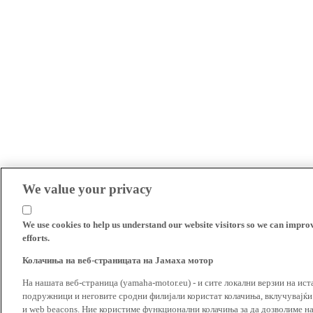
We value your privacy
We use cookies to help us understand our website visitors so we can impro
efforts.
Колачиња на веб-страницата на Јамаха мотор
На нашата веб-страница (yamaha-motor.eu) - и сите локални верзии на ист
подружници и неговите сродни филијали користат колачиња, вклучувајќи т
и web beacons. Ние користиме функционални колачиња за да дозволиме н