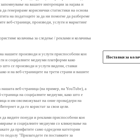
 запомнување на вашите ингеренции за најава и
 за да генерираме кориснички статистики на основа
штита на податоците за да ни помогне да разбереме
ите веб-страници, производи, услуги и маркетинг
користиме колачиња за следење / реклами и колачиња
 на нашите производи и услуги приспособени кон
Поставки за кол
и ги и социјалните медиуми платформи како
о што се производи и услуги видени, ставки
ако и на веб-страниците на трети страни и вашите
 нашата веб-страница (на пример, на YouTube), а
-страница на социјалните медиуми, како што е
лица и им овозможуваат на оние провајдери на
нтернет и да го користат за свои цели.
и да видите понуди и реклами приспособени кон
амирање и социјалните медиуми со кликнување на
 сакате да прифатите само одредени категории
ето подолу "Прилагодете ги поставките за