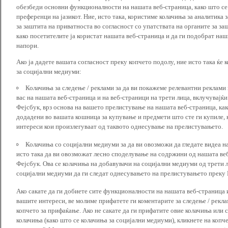
обезбеди основни функционалности на нашата веб-страница, како што се
преференци на јазикот. Ние, исто така, користиме колачиња за аналитика
за заштита на приватноста во согласност со упатствата на органите за за
како посетителите ја користат нашата веб-страница и да ги подобрат наш
напори.
Ако ја дадете вашата согласност преку копчето подолу, ние исто така ќе 
за социјални медиуми:
Колачиња за следење / реклами за да ви покажеме релевантни реклами
вас на нашата веб-страница и на веб-страници на трети лица, вклучувајќ
Фејсбук, врз основа на вашето прелистување на нашата веб-страница, как
додадени во вашата кошница за купување и предмети што сте ги купиле, к
интереси кои произлегуваат од таквото однесување на прелистувањето.
Колачиња со социјални медиуми за да ви овозможи да гледате видеа на
исто така да ви овозможат лесно споделување на содржини од нашата веб
Фејсбук. Ова се колачиња на добавувачи на социјални медиуми од трети 
социјални медиуми да ги следат однесувањето на прелистувањето преку И
Ако сакате да ги добиете сите функционалности на нашата веб-страница 
вашите интереси, ве молиме прифатете ги коментарите за следење / рекл
копчето за прифаќање. Ако не сакате да ги прифатите овие колачиња или
колачиња (како што се колачиња за социјални медиуми), кликнете на копч