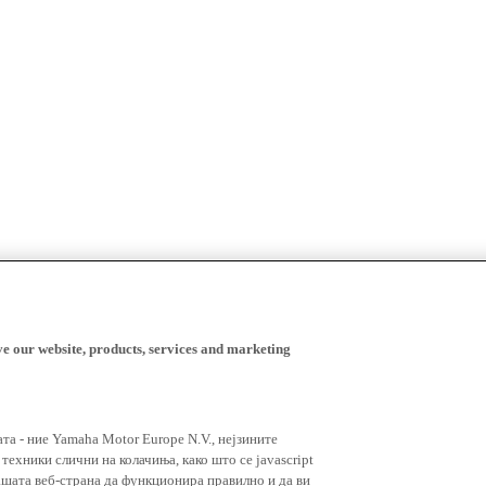
ve our website, products, services and marketing
ата - ние Yamaha Motor Europe N.V., нејзините
ехники слични на колачиња, како што се javascript
ашата веб-страна да функционира правилно и да ви