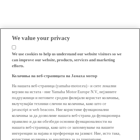
We value your privacy
We use cookies to help us understand our website visitors so we
can improve our website, products, services and marketing
efforts.
Колачиња на веб-страницата на Јамаха мотор
На нашата веб-страница (yamaha-motor.eu) - и сите локални
верзии на истата - ние Yamaha Motor Europe N.V., нејзините
подружници и неговите сродни филијали користат колачиња,
вклучувајќи техники слични на колачиња, како што се
javascript и web beacons. Ние користиме функционални
колачиња за да дозволиме нашата веб-страна да функционира
правилно и да ви обезбеди основни функционалности на
нашата веб-страница, како што се запомнување на вашите
ингеренции за најава и преференци на јазикот. Ние, исто така,
користиме колачиња за аналитика за да генерираме