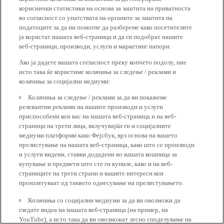
кориснички статистики на основа за заштита на приватноста
во согласност со упатствата на органите за заштита на
податоците за да ни помогне да разбереме како посетителите
ја користат нашата веб-страница и да ги подобрат нашите
веб-страници, производи, услуги и маркетинг напори.
Ако ја дадете вашата согласност преку копчето подолу, ние
исто така ќе користиме колачиња за следење / реклами и
колачиња за социјални медиуми:
Колачиња за следење / реклами за да ви покажеме
релевантни реклами на нашите производи и услуги
приспособени кон вас на нашата веб-страница и на веб-
страници на трети лица, вклучувајќи ги и социјалните
медиуми платформи како Фејсбук, врз основа на вашето
прелистување на нашата веб-страница, како што се производи
и услуги видени, ставки додадени во вашата кошница за
купување и предмети што сте ги купиле, како и на веб-
страниците на трети страни и вашите интереси кои
произлегуваат од таквото однесување на прелистувањето.
Колачиња со социјални медиуми за да ви овозможи да
гледате видеа на нашата веб-страница (на пример, на
YouTube), а исто така да ви овозможат лесно споделување на