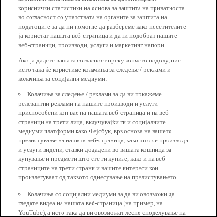
кориснички статистики на основа за заштита на приватноста
во согласност со упатствата на органите за заштита на
податоците за да ни помогне да разбереме како посетителите
ја користат нашата веб-страница и да ги подобрат нашите
веб-страници, производи, услуги и маркетинг напори.
Ако ја дадете вашата согласност преку копчето подолу, ние
исто така ќе користиме колачиња за следење / реклами и
колачиња за социјални медиуми:
Колачиња за следење / реклами за да ви покажеме
релевантни реклами на нашите производи и услуги
приспособени кон вас на нашата веб-страница и на веб-
страници на трети лица, вклучувајќи ги и социјалните
медиуми платформи како Фејсбук, врз основа на вашето
прелистување на нашата веб-страница, како што се производи
и услуги видени, ставки додадени во вашата кошница за
купување и предмети што сте ги купиле, како и на веб-
страниците на трети страни и вашите интереси кои
произлегуваат од таквото однесување на прелистувањето.
Колачиња со социјални медиуми за да ви овозможи да
гледате видеа на нашата веб-страница (на пример, на
YouTube), а исто така да ви овозможат лесно споделување на