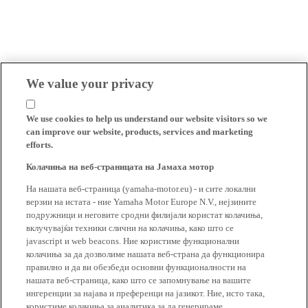
We value your privacy
We use cookies to help us understand our website visitors so we
can improve our website, products, services and marketing
efforts.
Колачиња на веб-страницата на Јамаха мотор
На нашата веб-страница (yamaha-motor.eu) - и сите локални
верзии на истата - ние Yamaha Motor Europe N.V., нејзините
подружници и неговите сродни филијали користат колачиња,
вклучувајќи техники слични на колачиња, како што се
javascript и web beacons. Ние користиме функционални
колачиња за да дозволиме нашата веб-страна да функционира
правилно и да ви обезбеди основни функционалности на
нашата веб-страница, како што се запомнување на вашите
ингеренции за најава и преференци на јазикот. Ние, исто така,
користиме колачиња за аналитика за да генерираме