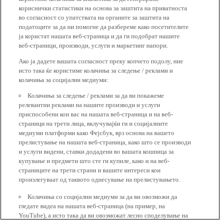
кориснички статистики на основа за заштита на приватноста
во согласност со упатствата на органите за заштита на
податоците за да ни помогне да разбереме како посетителите
ја користат нашата веб-страница и да ги подобрат нашите
веб-страници, производи, услуги и маркетинг напори.
Ако ја дадете вашата согласност преку копчето подолу, ние
исто така ќе користиме колачиња за следење / реклами и
колачиња за социјални медиуми:
Колачиња за следење / реклами за да ви покажеме
релевантни реклами на нашите производи и услуги
приспособени кон вас на нашата веб-страница и на веб-
страници на трети лица, вклучувајќи ги и социјалните
медиуми платформи како Фејсбук, врз основа на вашето
прелистување на нашата веб-страница, како што се производи
и услуги видени, ставки додадени во вашата кошница за
купување и предмети што сте ги купиле, како и на веб-
страниците на трети страни и вашите интереси кои
произлегуваат од таквото однесување на прелистувањето.
Колачиња со социјални медиуми за да ви овозможи да
гледате видеа на нашата веб-страница (на пример, на
YouTube), а исто така да ви овозможат лесно споделување на