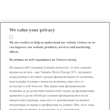
We value your privacy
We use cookies to help us understand our website visitors so we
can improve our website, products, services and marketing
efforts.
Колачиња на веб-страницата на Јамаха мотор
На нашата веб-страница (yamaha-motor.eu) - и сите локални
верзии на истата - ние Yamaha Motor Europe N.V., нејзините
подружници и неговите сродни филијали користат колачиња,
вклучувајќи техники слични на колачиња, како што се
javascript и web beacons. Ние користиме функционални
колачиња за да дозволиме нашата веб-страна да функционира
правилно и да ви обезбеди основни функционалности на
нашата веб-страница, како што се запомнување на вашите
ингеренции за најава и преференци на јазикот. Ние, исто така,
користиме колачиња за аналитика за да генерираме