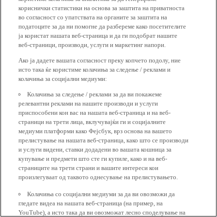
кориснички статистики на основа за заштита на приватноста
во согласност со упатствата на органите за заштита на
податоците за да ни помогне да разбереме како посетителите
ја користат нашата веб-страница и да ги подобрат нашите
веб-страници, производи, услуги и маркетинг напори.
Ако ја дадете вашата согласност преку копчето подолу, ние
исто така ќе користиме колачиња за следење / реклами и
колачиња за социјални медиуми:
Колачиња за следење / реклами за да ви покажеме
релевантни реклами на нашите производи и услуги
приспособени кон вас на нашата веб-страница и на веб-
страници на трети лица, вклучувајќи ги и социјалните
медиуми платформи како Фејсбук, врз основа на вашето
прелистување на нашата веб-страница, како што се производи
и услуги видени, ставки додадени во вашата кошница за
купување и предмети што сте ги купиле, како и на веб-
страниците на трети страни и вашите интереси кои
произлегуваат од таквото однесување на прелистувањето.
Колачиња со социјални медиуми за да ви овозможи да
гледате видеа на нашата веб-страница (на пример, на
YouTube), а исто така да ви овозможат лесно споделување на