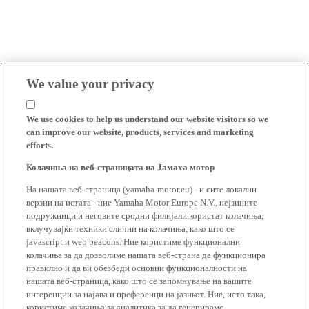
We value your privacy
We use cookies to help us understand our website visitors so we
can improve our website, products, services and marketing
efforts.
Колачиња на веб-страницата на Јамаха мотор
На нашата веб-страница (yamaha-motor.eu) - и сите локални
верзии на истата - ние Yamaha Motor Europe N.V., нејзините
подружници и неговите сродни филијали користат колачиња,
вклучувајќи техники слични на колачиња, како што се
javascript и web beacons. Ние користиме функционални
колачиња за да дозволиме нашата веб-страна да функционира
правилно и да ви обезбеди основни функционалности на
нашата веб-страница, како што се запомнување на вашите
ингеренции за најава и преференци на јазикот. Ние, исто така,
користиме колачиња за аналитика за да генерираме