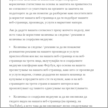
кориснички статистики на основа за заштита на приватноста
во согласност со упатствата на органите за заштита на
податоците за да ни помогне да разбереме како посетителите
ја користат нашата веб-страница и да ги подобрат нашите
веб-страници, производи, услуги и маркетинг напори.
Ако ја дадете вашата согласност преку копчето подолу, ние
исто така ќе користиме колачиња за следење / реклами и
колачиња за социјални медиуми:
Колачиња за следење / реклами за да ви покажеме
релевантни реклами на нашите производи и услуги
приспособени кон вас на нашата веб-страница и на веб-
страници на трети лица, вклучувајќи ги и социјалните
медиуми платформи како Фејсбук, врз основа на вашето
прелистување на нашата веб-страница, како што се производи
и услуги видени, ставки додадени во вашата кошница за
купување и предмети што сте ги купиле, како и на веб-
страниците на трети страни и вашите интереси кои
произлегуваат од таквото однесување на прелистувањето.
Колачиња со социјални медиуми за да ви овозможи да
гледате видеа на нашата веб-страница (на пример, на
YouTube), а исто така да ви овозможат лесно споделување на