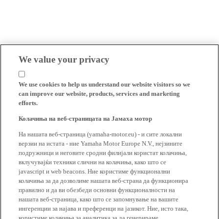
We value your privacy
We use cookies to help us understand our website visitors so we
can improve our website, products, services and marketing
efforts.
Колачиња на веб-страницата на Јамаха мотор
На нашата веб-страница (yamaha-motor.eu) - и сите локални
верзии на истата - ние Yamaha Motor Europe N.V., нејзините
подружници и неговите сродни филијали користат колачиња,
вклучувајќи техники слични на колачиња, како што се
javascript и web beacons. Ние користиме функционални
колачиња за да дозволиме нашата веб-страна да функционира
правилно и да ви обезбеди основни функционалности на
нашата веб-страница, како што се запомнување на вашите
ингеренции за најава и преференци на јазикот. Ние, исто така,
користиме колачиња за аналитика за да генерираме