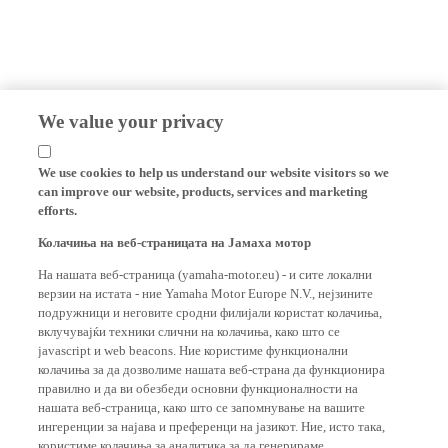
We value your privacy
We use cookies to help us understand our website visitors so we
can improve our website, products, services and marketing
efforts.
Колачиња на веб-страницата на Јамаха мотор
На нашата веб-страница (yamaha-motor.eu) - и сите локални
верзии на истата - ние Yamaha Motor Europe N.V., нејзините
подружници и неговите сродни филијали користат колачиња,
вклучувајќи техники слични на колачиња, како што се
javascript и web beacons. Ние користиме функционални
колачиња за да дозволиме нашата веб-страна да функционира
правилно и да ви обезбеди основни функционалности на
нашата веб-страница, како што се запомнување на вашите
ингеренции за најава и преференци на јазикот. Ние, исто така,
користиме колачиња за аналитика за да генерираме