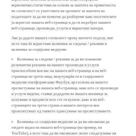
кориснички статистики на основа за заштита на приватноста
во согласност со упатствата на органите за заштита на
податоците за да ни помогне да разбереме како посетителите
ја користат нашата веб-страница и да ги подобрат нашите
веб-страници, производи, услуги и маркетинг напори.
Ако ја дадете вашата согласност преку копчето подолу, ние
исто така ќе користиме колачиња за следење / реклами и
колачиња за социјални медиуми:
Колачиња за следење / реклами за да ви покажеме
релевантни реклами на нашите производи и услуги
приспособени кон вас на нашата веб-страница и на веб-
страници на трети лица, вклучувајќи ги и социјалните
медиуми платформи како Фејсбук, врз основа на вашето
прелистување на нашата веб-страница, како што се производи
и услуги видени, ставки додадени во вашата кошница за
купување и предмети што сте ги купиле, како и на веб-
страниците на трети страни и вашите интереси кои
произлегуваат од таквото однесување на прелистувањето.
Колачиња со социјални медиуми за да ви овозможи да
гледате видеа на нашата веб-страница (на пример, на
YouTube), а исто така да ви овозможат лесно споделување на