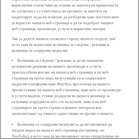
кориснички статистики на основа за заштита на приватноста
во согласност со упатствата на органите за заштита на
податоците за да ни помогне да разбереме како посетителите
ја користат нашата веб-страница и да ги подобрат нашите
веб-страници, производи, услуги и маркетинг напори.
Ако ја дадете вашата согласност преку копчето подолу, ние
исто така ќе користиме колачиња за следење / реклами и
колачиња за социјални медиуми:
Колачиња за следење / реклами за да ви покажеме
релевантни реклами на нашите производи и услуги
приспособени кон вас на нашата веб-страница и на веб-
страници на трети лица, вклучувајќи ги и социјалните
медиуми платформи како Фејсбук, врз основа на вашето
прелистување на нашата веб-страница, како што се производи
и услуги видени, ставки додадени во вашата кошница за
купување и предмети што сте ги купиле, како и на веб-
страниците на трети страни и вашите интереси кои
произлегуваат од таквото однесување на прелистувањето.
Колачиња со социјални медиуми за да ви овозможи да
гледате видеа на нашата веб-страница (на пример, на
YouTube), а исто така да ви овозможат лесно споделување на