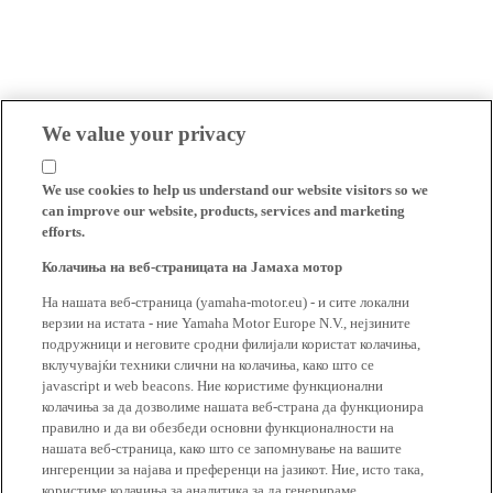
We value your privacy
We use cookies to help us understand our website visitors so we
can improve our website, products, services and marketing
efforts.
Колачиња на веб-страницата на Јамаха мотор
На нашата веб-страница (yamaha-motor.eu) - и сите локални
верзии на истата - ние Yamaha Motor Europe N.V., нејзините
подружници и неговите сродни филијали користат колачиња,
вклучувајќи техники слични на колачиња, како што се
javascript и web beacons. Ние користиме функционални
колачиња за да дозволиме нашата веб-страна да функционира
правилно и да ви обезбеди основни функционалности на
нашата веб-страница, како што се запомнување на вашите
ингеренции за најава и преференци на јазикот. Ние, исто така,
користиме колачиња за аналитика за да генерираме