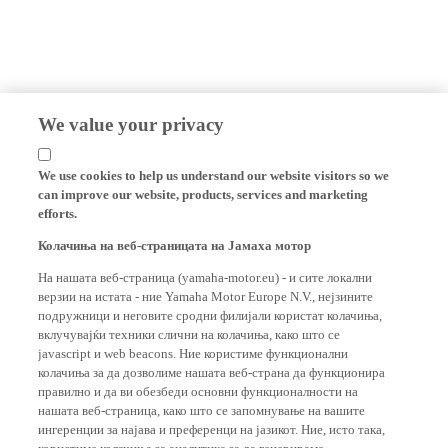
We value your privacy
We use cookies to help us understand our website visitors so we
can improve our website, products, services and marketing
efforts.
Колачиња на веб-страницата на Јамаха мотор
На нашата веб-страница (yamaha-motor.eu) - и сите локални
верзии на истата - ние Yamaha Motor Europe N.V., нејзините
подружници и неговите сродни филијали користат колачиња,
вклучувајќи техники слични на колачиња, како што се
javascript и web beacons. Ние користиме функционални
колачиња за да дозволиме нашата веб-страна да функционира
правилно и да ви обезбеди основни функционалности на
нашата веб-страница, како што се запомнување на вашите
ингеренции за најава и преференци на јазикот. Ние, исто така,
користиме колачиња за аналитика за да генерираме