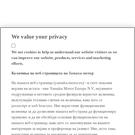
We value your privacy
We use cookies to help us understand our website visitors so we
can improve our website, products, services and marketing
efforts.
Колачиња на веб-страницата на Јамаха мотор
На нашата веб-страница (yamaha-motor.eu) - и сите локални
верзии на истата - ние Yamaha Motor Europe N.V., нејзините
подружници и неговите сродни филијали користат колачиња,
вклучувајќи техники слични на колачиња, како што се
javascript и web beacons. Ние користиме функционални
колачиња за да дозволиме нашата веб-страна да функционира
правилно и да ви обезбеди основни функционалности на
нашата веб-страница, како што се запомнување на вашите
ингеренции за најава и преференци на јазикот. Ние, исто така,
користиме колачиња за аналитика за да генерираме