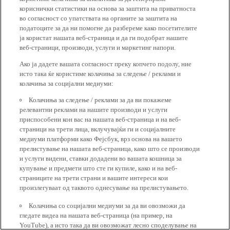
кориснички статистики на основа за заштита на приватноста
во согласност со упатствата на органите за заштита на
податоците за да ни помогне да разбереме како посетителите
ја користат нашата веб-страница и да ги подобрат нашите
веб-страници, производи, услуги и маркетинг напори.
Ако ја дадете вашата согласност преку копчето подолу, ние
исто така ќе користиме колачиња за следење / реклами и
колачиња за социјални медиуми:
Колачиња за следење / реклами за да ви покажеме
релевантни реклами на нашите производи и услуги
приспособени кон вас на нашата веб-страница и на веб-
страници на трети лица, вклучувајќи ги и социјалните
медиуми платформи како Фејсбук, врз основа на вашето
прелистување на нашата веб-страница, како што се производи
и услуги видени, ставки додадени во вашата кошница за
купување и предмети што сте ги купиле, како и на веб-
страниците на трети страни и вашите интереси кои
произлегуваат од таквото однесување на прелистувањето.
Колачиња со социјални медиуми за да ви овозможи да
гледате видеа на нашата веб-страница (на пример, на
YouTube), а исто така да ви овозможат лесно споделување на