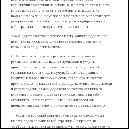
кориснички статистики на основа за заштита на приватноста
во согласност со упатствата на органите за заштита на
податоците за да ни помогне да разбереме како посетителите
ја користат нашата веб-страница и да ги подобрат нашите
веб-страници, производи, услуги и маркетинг напори.
Ако ја дадете вашата согласност преку копчето подолу, ние
исто така ќе користиме колачиња за следење / реклами и
колачиња за социјални медиуми:
Колачиња за следење / реклами за да ви покажеме
релевантни реклами на нашите производи и услуги
приспособени кон вас на нашата веб-страница и на веб-
страници на трети лица, вклучувајќи ги и социјалните
медиуми платформи како Фејсбук, врз основа на вашето
прелистување на нашата веб-страница, како што се производи
и услуги видени, ставки додадени во вашата кошница за
купување и предмети што сте ги купиле, како и на веб-
страниците на трети страни и вашите интереси кои
произлегуваат од таквото однесување на прелистувањето.
Колачиња со социјални медиуми за да ви овозможи да
гледате видеа на нашата веб-страница (на пример, на
YouTube), а исто така да ви овозможат лесно споделување на