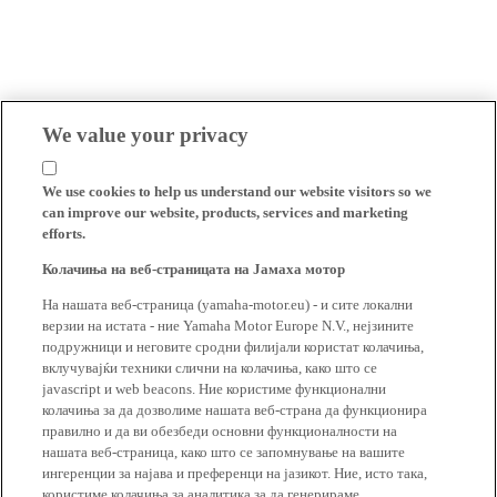
We value your privacy
We use cookies to help us understand our website visitors so we
can improve our website, products, services and marketing
efforts.
Колачиња на веб-страницата на Јамаха мотор
На нашата веб-страница (yamaha-motor.eu) - и сите локални
верзии на истата - ние Yamaha Motor Europe N.V., нејзините
подружници и неговите сродни филијали користат колачиња,
вклучувајќи техники слични на колачиња, како што се
javascript и web beacons. Ние користиме функционални
колачиња за да дозволиме нашата веб-страна да функционира
правилно и да ви обезбеди основни функционалности на
нашата веб-страница, како што се запомнување на вашите
ингеренции за најава и преференци на јазикот. Ние, исто така,
користиме колачиња за аналитика за да генерираме