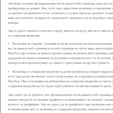
обезбеди основни функционалности на нашата веб-страница, како што се
преференци на јазикот. Ние, исто така, користиме колачиња за аналитика
за заштита на приватноста во согласност со упатствата на органите за за
како посетителите ја користат нашата веб-страница и да ги подобрат наш
напори.
Ако ја дадете вашата согласност преку копчето подолу, ние исто така ќе 
за социјални медиуми:
Колачиња за следење / реклами за да ви покажеме релевантни реклами
вас на нашата веб-страница и на веб-страници на трети лица, вклучувајќ
Фејсбук, врз основа на вашето прелистување на нашата веб-страница, как
додадени во вашата кошница за купување и предмети што сте ги купиле, к
интереси кои произлегуваат од таквото однесување на прелистувањето.
Колачиња со социјални медиуми за да ви овозможи да гледате видеа на
исто така да ви овозможат лесно споделување на содржини од нашата веб
Фејсбук. Ова се колачиња на добавувачи на социјални медиуми од трети 
социјални медиуми да ги следат однесувањето на прелистувањето преку И
Ако сакате да ги добиете сите функционалности на нашата веб-страница 
вашите интереси, ве молиме прифатете ги коментарите за следење / рекл
копчето за прифаќање. Ако не сакате да ги прифатите овие колачиња или
колачиња (како што се колачиња за социјални медиуми), кликнете на копч