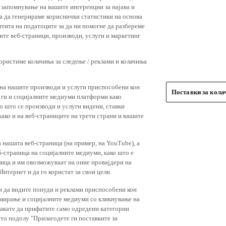
 запомнување на вашите ингеренции за најава и
 за да генерираме кориснички статистики на основа
штита на податоците за да ни помогне да разбереме
ите веб-страници, производи, услуги и маркетинг
користиме колачиња за следење / реклами и колачиња
 на нашите производи и услуги приспособени кон
Поставки за кол
и ги и социјалните медиуми платформи како
о што се производи и услуги видени, ставки
ако и на веб-страниците на трети страни и вашите
 нашата веб-страница (на пример, на YouTube), а
-страница на социјалните медиуми, како што е
лица и им овозможуваат на оние провајдери на
нтернет и да го користат за свои цели.
и да видите понуди и реклами приспособени кон
амирање и социјалните медиуми со кликнување на
 сакате да прифатите само одредени категории
ето подолу "Прилагодете ги поставките за