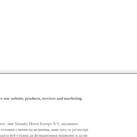
ve our website, products, services and marketing
ата - ние Yamaha Motor Europe N.V., нејзините
ехники слични на колачиња, како што се javascript
ашата веб-страна да функционира правилно и да ви