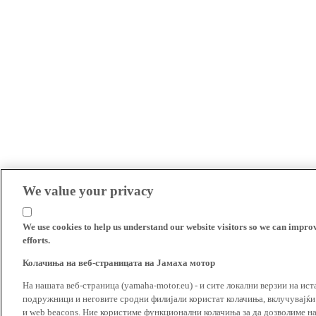
We value your privacy
We use cookies to help us understand our website visitors so we can impro
efforts.
Колачиња на веб-страницата на Јамаха мотор
На нашата веб-страница (yamaha-motor.eu) - и сите локални верзии на ист
подружници и неговите сродни филијали користат колачиња, вклучувајќи т
и web beacons. Ние користиме функционални колачиња за да дозволиме н