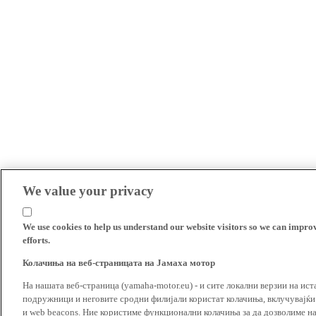
We value your privacy
We use cookies to help us understand our website visitors so we can impro
efforts.
Колачиња на веб-страницата на Јамаха мотор
На нашата веб-страница (yamaha-motor.eu) - и сите локални верзии на ист
подружници и неговите сродни филијали користат колачиња, вклучувајќи т
и web beacons. Ние користиме функционални колачиња за да дозволиме н