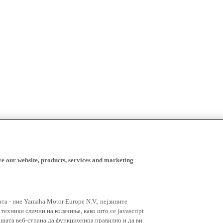
ve our website, products, services and marketing
ата - ние Yamaha Motor Europe N.V., нејзините
ехники слични на колачиња, како што се javascript
ашата веб-страна да функционира правилно и да ви