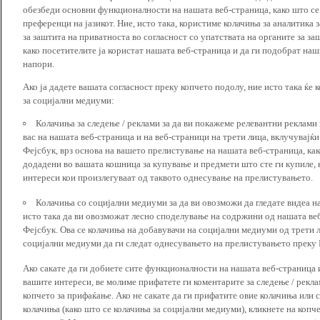
обезбеди основни функционалности на нашата веб-страница, како што се
преференци на јазикот. Ние, исто така, користиме колачиња за аналитика
за заштита на приватноста во согласност со упатствата на органите за за
како посетителите ја користат нашата веб-страница и да ги подобрат наш
напори.
Ако ја дадете вашата согласност преку копчето подолу, ние исто така ќе 
за социјални медиуми:
Колачиња за следење / реклами за да ви покажеме релевантни реклами
вас на нашата веб-страница и на веб-страници на трети лица, вклучувајќ
Фејсбук, врз основа на вашето прелистување на нашата веб-страница, как
додадени во вашата кошница за купување и предмети што сте ги купиле, к
интереси кои произлегуваат од таквото однесување на прелистувањето.
Колачиња со социјални медиуми за да ви овозможи да гледате видеа на
исто така да ви овозможат лесно споделување на содржини од нашата веб
Фејсбук. Ова се колачиња на добавувачи на социјални медиуми од трети 
социјални медиуми да ги следат однесувањето на прелистувањето преку И
Ако сакате да ги добиете сите функционалности на нашата веб-страница 
вашите интереси, ве молиме прифатете ги коментарите за следење / рекл
копчето за прифаќање. Ако не сакате да ги прифатите овие колачиња или
колачиња (како што се колачиња за социјални медиуми), кликнете на копч