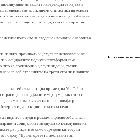
 запомнување на вашите ингеренции за најава и
 за да генерираме кориснички статистики на основа
штита на податоците за да ни помогне да разбереме
ите веб-страници, производи, услуги и маркетинг
користиме колачиња за следење / реклами и колачиња
 на нашите производи и услуги приспособени кон
Поставки за кол
и ги и социјалните медиуми платформи како
о што се производи и услуги видени, ставки
ако и на веб-страниците на трети страни и вашите
 нашата веб-страница (на пример, на YouTube), а
-страница на социјалните медиуми, како што е
лица и им овозможуваат на оние провајдери на
нтернет и да го користат за свои цели.
и да видите понуди и реклами приспособени кон
амирање и социјалните медиуми со кликнување на
 сакате да прифатите само одредени категории
ето подолу "Прилагодете ги поставките за