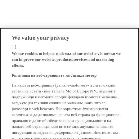
We value your privacy
We use cookies to help us understand our website visitors so we
can improve our website, products, services and marketing
efforts.
Колачиња на веб-страницата на Јамаха мотор
На нашата веб-страница (yamaha-motor.eu) - и сите локални
верзии на истата - ние Yamaha Motor Europe N.V., нејзините
подружници и неговите сродни филијали користат колачиња,
вклучувајќи техники слични на колачиња, како што се
javascript и web beacons. Ние користиме функционални
колачиња за да дозволиме нашата веб-страна да функционира
правилно и да ви обезбеди основни функционалности на
нашата веб-страница, како што се запомнување на вашите
ингеренции за најава и преференци на јазикот. Ние, исто така,
користиме колачиња за аналитика за да генерираме