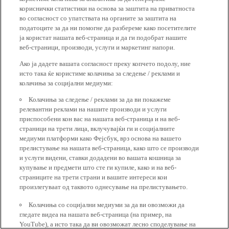
кориснички статистики на основа за заштита на приватноста
во согласност со упатствата на органите за заштита на
податоците за да ни помогне да разбереме како посетителите
ја користат нашата веб-страница и да ги подобрат нашите
веб-страници, производи, услуги и маркетинг напори.
Ако ја дадете вашата согласност преку копчето подолу, ние
исто така ќе користиме колачиња за следење / реклами и
колачиња за социјални медиуми:
Колачиња за следење / реклами за да ви покажеме
релевантни реклами на нашите производи и услуги
приспособени кон вас на нашата веб-страница и на веб-
страници на трети лица, вклучувајќи ги и социјалните
медиуми платформи како Фејсбук, врз основа на вашето
прелистување на нашата веб-страница, како што се производи
и услуги видени, ставки додадени во вашата кошница за
купување и предмети што сте ги купиле, како и на веб-
страниците на трети страни и вашите интереси кои
произлегуваат од таквото однесување на прелистувањето.
Колачиња со социјални медиуми за да ви овозможи да
гледате видеа на нашата веб-страница (на пример, на
YouTube), а исто така да ви овозможат лесно споделување на