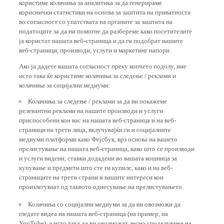
користиме колачиња за аналитика за да генерираме
кориснички статистики на основа за заштита на приватноста
во согласност со упатствата на органите за заштита на
податоците за да ни помогне да разбереме како посетителите
ја користат нашата веб-страница и да ги подобрат нашите
веб-страници, производи, услуги и маркетинг напори.
Ако ја дадете вашата согласност преку копчето подолу, ние
исто така ќе користиме колачиња за следење / реклами и
колачиња за социјални медиуми:
Колачиња за следење / реклами за да ви покажеме
релевантни реклами на нашите производи и услуги
приспособени кон вас на нашата веб-страница и на веб-
страници на трети лица, вклучувајќи ги и социјалните
медиуми платформи како Фејсбук, врз основа на вашето
прелистување на нашата веб-страница, како што се производи
и услуги видени, ставки додадени во вашата кошница за
купување и предмети што сте ги купиле, како и на веб-
страниците на трети страни и вашите интереси кои
произлегуваат од таквото однесување на прелистувањето.
Колачиња со социјални медиуми за да ви овозможи да
гледате видеа на нашата веб-страница (на пример, на
YouTube), а исто така да ви овозможат лесно споделување на