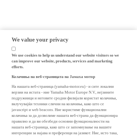
We value your privacy
We use cookies to help us understand our website visitors so we
can improve our website, products, services and marketing
efforts.
Колачиња на веб-страницата на Јамаха мотор
На нашата веб-страница (yamaha-motor.eu) - и сите локални
верзии на истата - ние Yamaha Motor Europe N.V., нејзините
подружници и неговите сродни филијали користат колачиња,
вклучувајќи техники слични на колачиња, како што се
javascript и web beacons. Ние користиме функционални
колачиња за да дозволиме нашата веб-страна да функционира
правилно и да ви обезбеди основни функционалности на
нашата веб-страница, како што се запомнување на вашите
ингеренции за најава и преференци на јазикот. Ние, исто така,