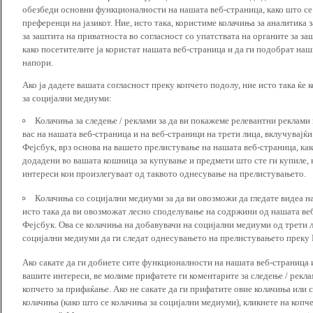
обезбеди основни функционалности на нашата веб-страница, како што се
преференци на јазикот. Ние, исто така, користиме колачиња за аналитика
за заштита на приватноста во согласност со упатствата на органите за за
како посетителите ја користат нашата веб-страница и да ги подобрат наш
напори.
Ако ја дадете вашата согласност преку копчето подолу, ние исто така ќе 
за социјални медиуми:
Колачиња за следење / реклами за да ви покажеме релевантни реклами
вас на нашата веб-страница и на веб-страници на трети лица, вклучувајќ
Фејсбук, врз основа на вашето прелистување на нашата веб-страница, как
додадени во вашата кошница за купување и предмети што сте ги купиле, к
интереси кои произлегуваат од таквото однесување на прелистувањето.
Колачиња со социјални медиуми за да ви овозможи да гледате видеа на
исто така да ви овозможат лесно споделување на содржини од нашата веб
Фејсбук. Ова се колачиња на добавувачи на социјални медиуми од трети 
социјални медиуми да ги следат однесувањето на прелистувањето преку И
Ако сакате да ги добиете сите функционалности на нашата веб-страница 
вашите интереси, ве молиме прифатете ги коментарите за следење / рекл
копчето за прифаќање. Ако не сакате да ги прифатите овие колачиња или
колачиња (како што се колачиња за социјални медиуми), кликнете на копч