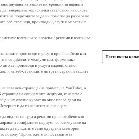
 запомнување на вашите ингеренции за најава и
 за да генерираме кориснички статистики на основа
штита на податоците за да ни помогне да разбереме
ите веб-страници, производи, услуги и маркетинг
користиме колачиња за следење / реклами и колачиња
 на нашите производи и услуги приспособени кон
Поставки за кол
и ги и социјалните медиуми платформи како
о што се производи и услуги видени, ставки
ако и на веб-страниците на трети страни и вашите
 нашата веб-страница (на пример, на YouTube), а
-страница на социјалните медиуми, како што е
лица и им овозможуваат на оние провајдери на
нтернет и да го користат за свои цели.
и да видите понуди и реклами приспособени кон
амирање и социјалните медиуми со кликнување на
 сакате да прифатите само одредени категории
ето подолу "Прилагодете ги поставките за