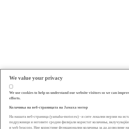
We value your privacy
We use cookies to help us understand our website visitors so we can impro
efforts.
Колачиња на веб-страницата на Јамаха мотор
На нашата веб-страница (yamaha-motor.eu) - и сите локални верзии на ист
подружници и неговите сродни филијали користат колачиња, вклучувајќи т
и web beacons. Ние користиме функционални колачиња за да дозволиме н