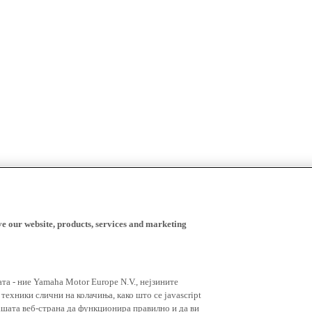
ve our website, products, services and marketing
ата - ние Yamaha Motor Europe N.V., нејзините
ехники слични на колачиња, како што се javascript
ашата веб-страна да функционира правилно и да ви