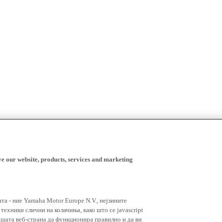
ve our website, products, services and marketing
ата - ние Yamaha Motor Europe N.V., нејзините
ехники слични на колачиња, како што се javascript
ашата веб-страна да функционира правилно и да ви