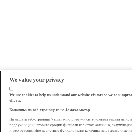
We value your privacy
We use cookies to help us understand our website visitors so we can impro
efforts.
Колачиња на веб-страницата на Јамаха мотор
На нашата веб-страница (yamaha-motor.eu) - и сите локални верзии на ист
подружници и неговите сродни филијали користат колачиња, вклучувајќи т
и web beacons. Ние користиме функционални колачиња за да дозволиме н