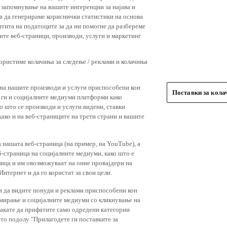
 запомнување на вашите ингеренции за најава и
 за да генерираме кориснички статистики на основа
штита на податоците за да ни помогне да разбереме
ите веб-страници, производи, услуги и маркетинг
користиме колачиња за следење / реклами и колачиња
 на нашите производи и услуги приспособени кон
Поставки за кол
и ги и социјалните медиуми платформи како
о што се производи и услуги видени, ставки
ако и на веб-страниците на трети страни и вашите
 нашата веб-страница (на пример, на YouTube), а
-страница на социјалните медиуми, како што е
лица и им овозможуваат на оние провајдери на
нтернет и да го користат за свои цели.
и да видите понуди и реклами приспособени кон
амирање и социјалните медиуми со кликнување на
 сакате да прифатите само одредени категории
ето подолу "Прилагодете ги поставките за