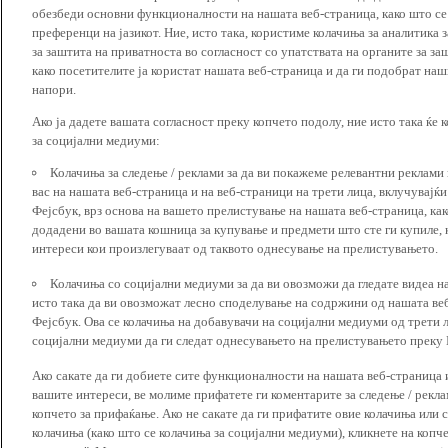
обезбеди основни функционалности на нашата веб-страница, како што се
преференци на јазикот. Ние, исто така, користиме колачиња за аналитика
за заштита на приватноста во согласност со упатствата на органите за за
како посетителите ја користат нашата веб-страница и да ги подобрат наш
напори.
Ако ја дадете вашата согласност преку копчето подолу, ние исто така ќе 
за социјални медиуми:
Колачиња за следење / реклами за да ви покажеме релевантни реклами
вас на нашата веб-страница и на веб-страници на трети лица, вклучувајќ
Фејсбук, врз основа на вашето прелистување на нашата веб-страница, как
додадени во вашата кошница за купување и предмети што сте ги купиле, к
интереси кои произлегуваат од таквото однесување на прелистувањето.
Колачиња со социјални медиуми за да ви овозможи да гледате видеа на
исто така да ви овозможат лесно споделување на содржини од нашата веб
Фејсбук. Ова се колачиња на добавувачи на социјални медиуми од трети 
социјални медиуми да ги следат однесувањето на прелистувањето преку И
Ако сакате да ги добиете сите функционалности на нашата веб-страница 
вашите интереси, ве молиме прифатете ги коментарите за следење / рекл
копчето за прифаќање. Ако не сакате да ги прифатите овие колачиња или
колачиња (како што се колачиња за социјални медиуми), кликнете на копч