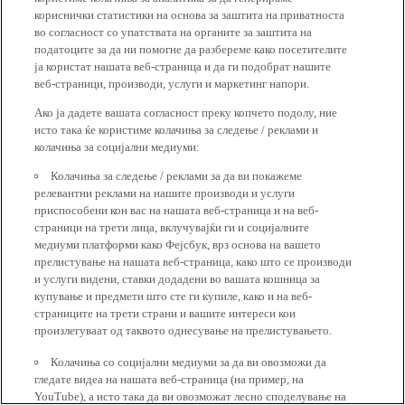
кориснички статистики на основа за заштита на приватноста
во согласност со упатствата на органите за заштита на
податоците за да ни помогне да разбереме како посетителите
ја користат нашата веб-страница и да ги подобрат нашите
веб-страници, производи, услуги и маркетинг напори.
Ако ја дадете вашата согласност преку копчето подолу, ние
исто така ќе користиме колачиња за следење / реклами и
колачиња за социјални медиуми:
Колачиња за следење / реклами за да ви покажеме
релевантни реклами на нашите производи и услуги
приспособени кон вас на нашата веб-страница и на веб-
страници на трети лица, вклучувајќи ги и социјалните
медиуми платформи како Фејсбук, врз основа на вашето
прелистување на нашата веб-страница, како што се производи
и услуги видени, ставки додадени во вашата кошница за
купување и предмети што сте ги купиле, како и на веб-
страниците на трети страни и вашите интереси кои
произлегуваат од таквото однесување на прелистувањето.
Колачиња со социјални медиуми за да ви овозможи да
гледате видеа на нашата веб-страница (на пример, на
YouTube), а исто така да ви овозможат лесно споделување на