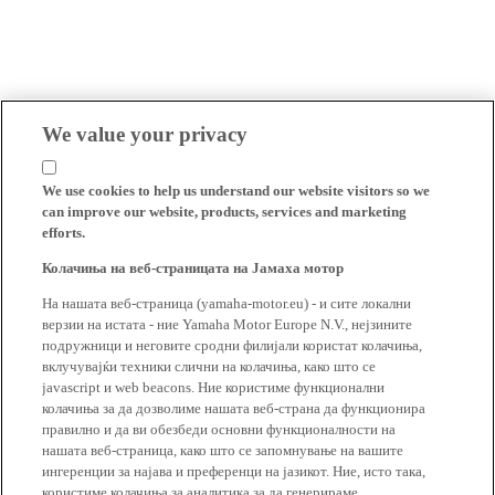
We value your privacy
We use cookies to help us understand our website visitors so we
can improve our website, products, services and marketing
efforts.
Колачиња на веб-страницата на Јамаха мотор
На нашата веб-страница (yamaha-motor.eu) - и сите локални
верзии на истата - ние Yamaha Motor Europe N.V., нејзините
подружници и неговите сродни филијали користат колачиња,
вклучувајќи техники слични на колачиња, како што се
javascript и web beacons. Ние користиме функционални
колачиња за да дозволиме нашата веб-страна да функционира
правилно и да ви обезбеди основни функционалности на
нашата веб-страница, како што се запомнување на вашите
ингеренции за најава и преференци на јазикот. Ние, исто така,
користиме колачиња за аналитика за да генерираме