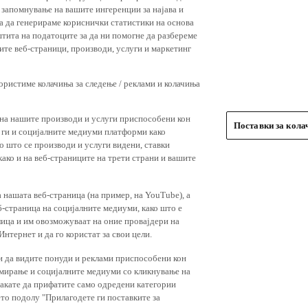
 запомнување на вашите ингеренции за најава и
 за да генерираме кориснички статистики на основа
штита на податоците за да ни помогне да разбереме
ите веб-страници, производи, услуги и маркетинг
користиме колачиња за следење / реклами и колачиња
 на нашите производи и услуги приспособени кон
Поставки за кол
и ги и социјалните медиуми платформи како
о што се производи и услуги видени, ставки
ако и на веб-страниците на трети страни и вашите
 нашата веб-страница (на пример, на YouTube), а
-страница на социјалните медиуми, како што е
лица и им овозможуваат на оние провајдери на
нтернет и да го користат за свои цели.
и да видите понуди и реклами приспособени кон
амирање и социјалните медиуми со кликнување на
 сакате да прифатите само одредени категории
ето подолу "Прилагодете ги поставките за