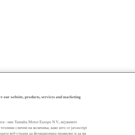
ve our website, products, services and marketing
ата - ние Yamaha Motor Europe N.V., нејзините
ехники слични на колачиња, како што се javascript
ашата веб-страна да функционира правилно и да ви