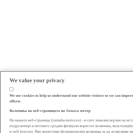
We value your privacy
We use cookies to help us understand our website visitors so we can impro
efforts.
Колачиња на веб-страницата на Јамаха мотор
На нашата веб-страница (yamaha-motor.eu) - и сите локални верзии на ист
подружници и неговите сродни филијали користат колачиња, вклучувајќи т
и web beacons. Ние користиме функционални колачиња за да дозволиме н