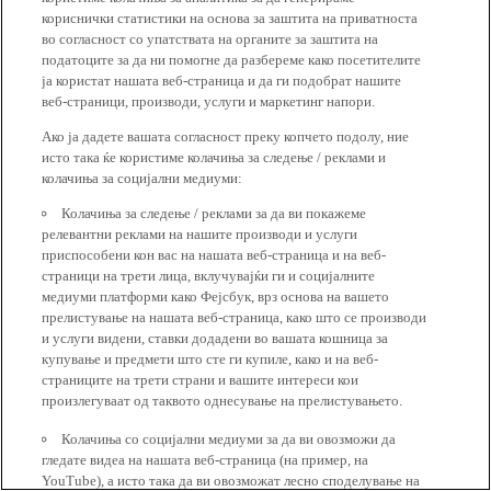
кориснички статистики на основа за заштита на приватноста
во согласност со упатствата на органите за заштита на
податоците за да ни помогне да разбереме како посетителите
ја користат нашата веб-страница и да ги подобрат нашите
веб-страници, производи, услуги и маркетинг напори.
Ако ја дадете вашата согласност преку копчето подолу, ние
исто така ќе користиме колачиња за следење / реклами и
колачиња за социјални медиуми:
Колачиња за следење / реклами за да ви покажеме
релевантни реклами на нашите производи и услуги
приспособени кон вас на нашата веб-страница и на веб-
страници на трети лица, вклучувајќи ги и социјалните
медиуми платформи како Фејсбук, врз основа на вашето
прелистување на нашата веб-страница, како што се производи
и услуги видени, ставки додадени во вашата кошница за
купување и предмети што сте ги купиле, како и на веб-
страниците на трети страни и вашите интереси кои
произлегуваат од таквото однесување на прелистувањето.
Колачиња со социјални медиуми за да ви овозможи да
гледате видеа на нашата веб-страница (на пример, на
YouTube), а исто така да ви овозможат лесно споделување на