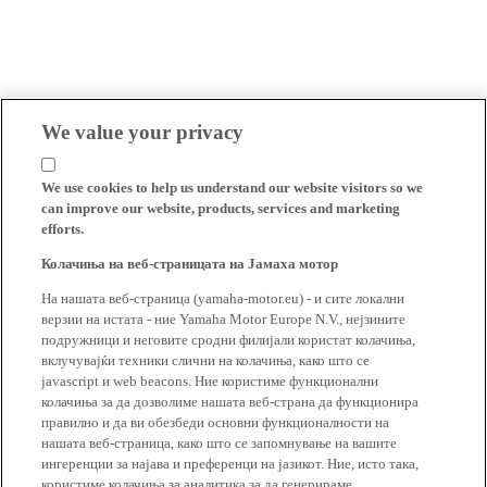
We value your privacy
We use cookies to help us understand our website visitors so we
can improve our website, products, services and marketing
efforts.
Колачиња на веб-страницата на Јамаха мотор
На нашата веб-страница (yamaha-motor.eu) - и сите локални
верзии на истата - ние Yamaha Motor Europe N.V., нејзините
подружници и неговите сродни филијали користат колачиња,
вклучувајќи техники слични на колачиња, како што се
javascript и web beacons. Ние користиме функционални
колачиња за да дозволиме нашата веб-страна да функционира
правилно и да ви обезбеди основни функционалности на
нашата веб-страница, како што се запомнување на вашите
ингеренции за најава и преференци на јазикот. Ние, исто така,
користиме колачиња за аналитика за да генерираме