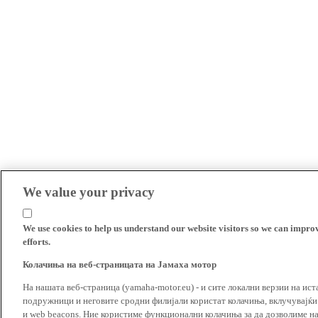
We value your privacy
We use cookies to help us understand our website visitors so we can impro
efforts.
Колачиња на веб-страницата на Јамаха мотор
На нашата веб-страница (yamaha-motor.eu) - и сите локални верзии на ист
подружници и неговите сродни филијали користат колачиња, вклучувајќи т
и web beacons. Ние користиме функционални колачиња за да дозволиме н