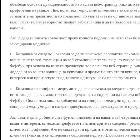
обезбеди основни функционалности на нашата веб-страница, како што се
преференци на јазикот. Ние, исто така, користиме колачиња за аналитика
за заштита на приватноста во согласност со упатствата на органите за за
како посетителите ја користат нашата веб-страница и да ги подобрат наш
напори.
Ако ја дадете вашата согласност преку копчето подолу, ние исто така ќе 
за социјални медиуми:
Колачиња за следење / реклами за да ви покажеме релевантни реклами
вас на нашата веб-страница и на веб-страници на трети лица, вклучувајќ
Фејсбук, врз основа на вашето прелистување на нашата веб-страница, как
додадени во вашата кошница за купување и предмети што сте ги купиле, к
интереси кои произлегуваат од таквото однесување на прелистувањето.
Колачиња со социјални медиуми за да ви овозможи да гледате видеа на
исто така да ви овозможат лесно споделување на содржини од нашата веб
Фејсбук. Ова се колачиња на добавувачи на социјални медиуми од трети 
социјални медиуми да ги следат однесувањето на прелистувањето преку И
Ако сакате да ги добиете сите функционалности на нашата веб-страница 
вашите интереси, ве молиме прифатете ги коментарите за следење / рекл
копчето за прифаќање. Ако не сакате да ги прифатите овие колачиња или
колачиња (како што се колачиња за социјални медиуми), кликнете на копч