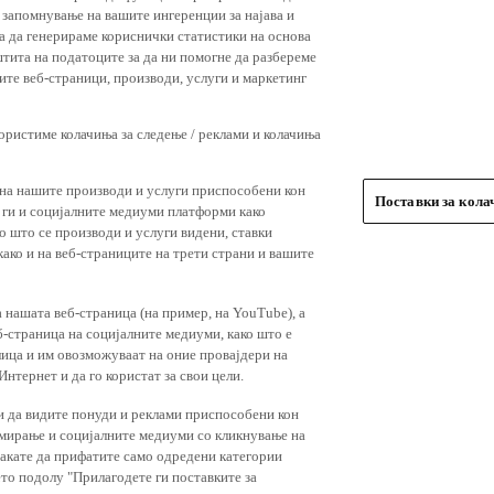
 запомнување на вашите ингеренции за најава и
 за да генерираме кориснички статистики на основа
штита на податоците за да ни помогне да разбереме
ите веб-страници, производи, услуги и маркетинг
користиме колачиња за следење / реклами и колачиња
 на нашите производи и услуги приспособени кон
Поставки за кол
и ги и социјалните медиуми платформи како
о што се производи и услуги видени, ставки
ако и на веб-страниците на трети страни и вашите
 нашата веб-страница (на пример, на YouTube), а
-страница на социјалните медиуми, како што е
лица и им овозможуваат на оние провајдери на
нтернет и да го користат за свои цели.
и да видите понуди и реклами приспособени кон
амирање и социјалните медиуми со кликнување на
 сакате да прифатите само одредени категории
ето подолу "Прилагодете ги поставките за