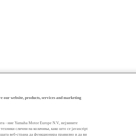
ve our website, products, services and marketing
ата - ние Yamaha Motor Europe N.V., нејзините
ехники слични на колачиња, како што се javascript
ашата веб-страна да функционира правилно и да ви