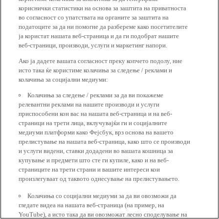
кориснички статистики на основа за заштита на приватноста
во согласност со упатствата на органите за заштита на
податоците за да ни помогне да разбереме како посетителите
ја користат нашата веб-страница и да ги подобрат нашите
веб-страници, производи, услуги и маркетинг напори.
Ако ја дадете вашата согласност преку копчето подолу, ние
исто така ќе користиме колачиња за следење / реклами и
колачиња за социјални медиуми:
Колачиња за следење / реклами за да ви покажеме
релевантни реклами на нашите производи и услуги
приспособени кон вас на нашата веб-страница и на веб-
страници на трети лица, вклучувајќи ги и социјалните
медиуми платформи како Фејсбук, врз основа на вашето
прелистување на нашата веб-страница, како што се производи
и услуги видени, ставки додадени во вашата кошница за
купување и предмети што сте ги купиле, како и на веб-
страниците на трети страни и вашите интереси кои
произлегуваат од таквото однесување на прелистувањето.
Колачиња со социјални медиуми за да ви овозможи да
гледате видеа на нашата веб-страница (на пример, на
YouTube), а исто така да ви овозможат лесно споделување на