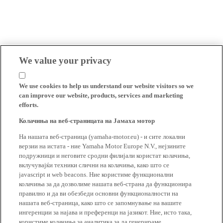
We value your privacy
We use cookies to help us understand our website visitors so we
can improve our website, products, services and marketing
efforts.
Колачиња на веб-страницата на Јамаха мотор
На нашата веб-страница (yamaha-motor.eu) - и сите локални
верзии на истата - ние Yamaha Motor Europe N.V., нејзините
подружници и неговите сродни филијали користат колачиња,
вклучувајќи техники слични на колачиња, како што се
javascript и web beacons. Ние користиме функционални
колачиња за да дозволиме нашата веб-страна да функционира
правилно и да ви обезбеди основни функционалности на
нашата веб-страница, како што се запомнување на вашите
ингеренции за најава и преференци на јазикот. Ние, исто така,
користиме колачиња за аналитика за да генерираме