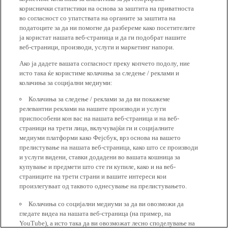
кориснички статистики на основа за заштита на приватноста
во согласност со упатствата на органите за заштита на
податоците за да ни помогне да разбереме како посетителите
ја користат нашата веб-страница и да ги подобрат нашите
веб-страници, производи, услуги и маркетинг напори.
Ако ја дадете вашата согласност преку копчето подолу, ние
исто така ќе користиме колачиња за следење / реклами и
колачиња за социјални медиуми:
Колачиња за следење / реклами за да ви покажеме
релевантни реклами на нашите производи и услуги
приспособени кон вас на нашата веб-страница и на веб-
страници на трети лица, вклучувајќи ги и социјалните
медиуми платформи како Фејсбук, врз основа на вашето
прелистување на нашата веб-страница, како што се производи
и услуги видени, ставки додадени во вашата кошница за
купување и предмети што сте ги купиле, како и на веб-
страниците на трети страни и вашите интереси кои
произлегуваат од таквото однесување на прелистувањето.
Колачиња со социјални медиуми за да ви овозможи да
гледате видеа на нашата веб-страница (на пример, на
YouTube), а исто така да ви овозможат лесно споделување на