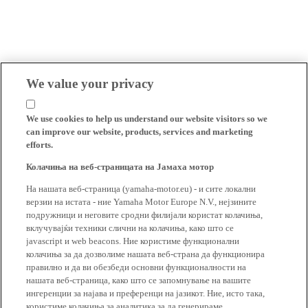
We value your privacy
We use cookies to help us understand our website visitors so we
can improve our website, products, services and marketing
efforts.
Колачиња на веб-страницата на Јамаха мотор
На нашата веб-страница (yamaha-motor.eu) - и сите локални
верзии на истата - ние Yamaha Motor Europe N.V., нејзините
подружници и неговите сродни филијали користат колачиња,
вклучувајќи техники слични на колачиња, како што се
javascript и web beacons. Ние користиме функционални
колачиња за да дозволиме нашата веб-страна да функционира
правилно и да ви обезбеди основни функционалности на
нашата веб-страница, како што се запомнување на вашите
ингеренции за најава и преференци на јазикот. Ние, исто така,
користиме колачиња за аналитика за да генерираме