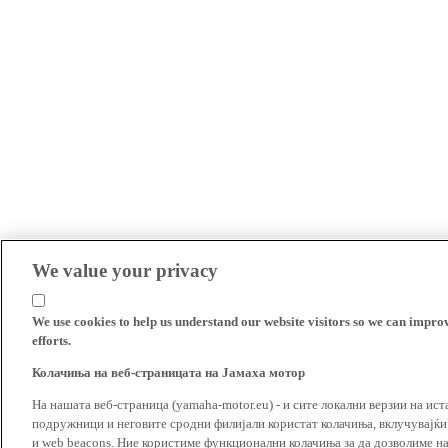
We value your privacy
We use cookies to help us understand our website visitors so we can impro
efforts.
Колачиња на веб-страницата на Јамаха мотор
На нашата веб-страница (yamaha-motor.eu) - и сите локални верзии на ист
подружници и неговите сродни филијали користат колачиња, вклучувајќи т
и web beacons. Ние користиме функционални колачиња за да дозволиме н