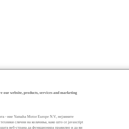
ve our website, products, services and marketing
ата - ние Yamaha Motor Europe N.V., нејзините
ехники слични на колачиња, како што се javascript
ашата веб-страна да функционира правилно и да ви