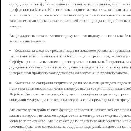
обезбеди основни функционалности на нашата веб-страница, како што се
преференци на јазикот. Ние, исто така, користиме колачиња за аналитика
за заштита на приватноста во согласност со упатствата на органите за за
како посетителите ја користат нашата веб-страница и да ги подобрат наш
напори.
Ако ја дадете вашата согласност преку копчето подолу, ние исто така ќе 
за социјални медиуми:
Колачиња за следење / реклами за да ви покажеме релевантни реклами
вас на нашата веб-страница и на веб-страници на трети лица, вклучувајќ
Фејсбук, врз основа на вашето прелистување на нашата веб-страница, как
додадени во вашата кошница за купување и предмети што сте ги купиле, к
интереси кои произлегуваат од таквото однесување на прелистувањето.
Колачиња со социјални медиуми за да ви овозможи да гледате видеа на
исто така да ви овозможат лесно споделување на содржини од нашата веб
Фејсбук. Ова се колачиња на добавувачи на социјални медиуми од трети 
социјални медиуми да ги следат однесувањето на прелистувањето преку И
Ако сакате да ги добиете сите функционалности на нашата веб-страница 
вашите интереси, ве молиме прифатете ги коментарите за следење / рекл
копчето за прифаќање. Ако не сакате да ги прифатите овие колачиња или
колачиња (како што се колачиња за социјални медиуми), кликнете на копч