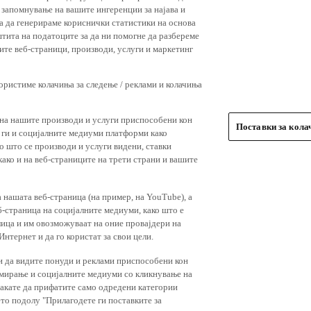
 запомнување на вашите ингеренции за најава и
 за да генерираме кориснички статистики на основа
штита на податоците за да ни помогне да разбереме
ите веб-страници, производи, услуги и маркетинг
користиме колачиња за следење / реклами и колачиња
 на нашите производи и услуги приспособени кон
Поставки за кол
и ги и социјалните медиуми платформи како
о што се производи и услуги видени, ставки
ако и на веб-страниците на трети страни и вашите
 нашата веб-страница (на пример, на YouTube), а
-страница на социјалните медиуми, како што е
лица и им овозможуваат на оние провајдери на
нтернет и да го користат за свои цели.
и да видите понуди и реклами приспособени кон
амирање и социјалните медиуми со кликнување на
 сакате да прифатите само одредени категории
ето подолу "Прилагодете ги поставките за