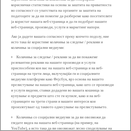
кориснички статистики на основа за заштита на приватноста
во согласност со упатствата на органите за заштита на
податоците за да ни помогне да разбереме како посетителите
ја користат нашата веб-страница и да ги подобрат нашите
веб-страници, производи, услуги и маркетинг напори.
Ако ја дадете вашата согласност преку копчето подолу, ние
исто така ќе користиме колачиња за следење / реклами и
колачиња за социјални медиуми:
Колачиња за следење / реклами за да ви покажеме
релевантни реклами на нашите производи и услуги
приспособени кон вас на нашата веб-страница и на веб-
страници на трети лица, вклучувајќи ги и социјалните
медиуми платформи како Фејсбук, врз основа на вашето
прелистување на нашата веб-страница, како што се производи
и услуги видени, ставки додадени во вашата кошница за
купување и предмети што сте ги купиле, како и на веб-
страниците на трети страни и вашите интереси кои
произлегуваат од таквото однесување на прелистувањето.
Колачиња со социјални медиуми за да ви овозможи да
гледате видеа на нашата веб-страница (на пример, на
YouTube), а исто така да ви овозможат лесно споделување на