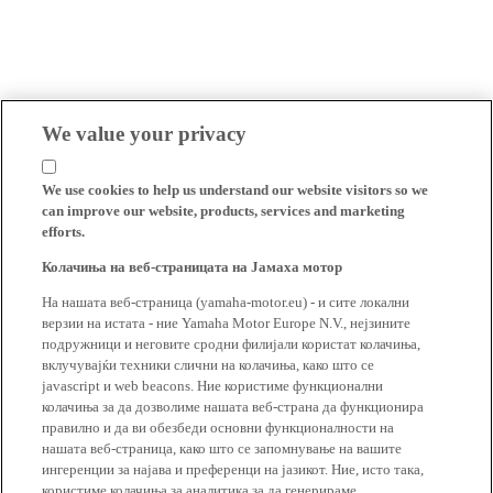
We value your privacy
We use cookies to help us understand our website visitors so we
can improve our website, products, services and marketing
efforts.
Колачиња на веб-страницата на Јамаха мотор
На нашата веб-страница (yamaha-motor.eu) - и сите локални
верзии на истата - ние Yamaha Motor Europe N.V., нејзините
подружници и неговите сродни филијали користат колачиња,
вклучувајќи техники слични на колачиња, како што се
javascript и web beacons. Ние користиме функционални
колачиња за да дозволиме нашата веб-страна да функционира
правилно и да ви обезбеди основни функционалности на
нашата веб-страница, како што се запомнување на вашите
ингеренции за најава и преференци на јазикот. Ние, исто така,
користиме колачиња за аналитика за да генерираме