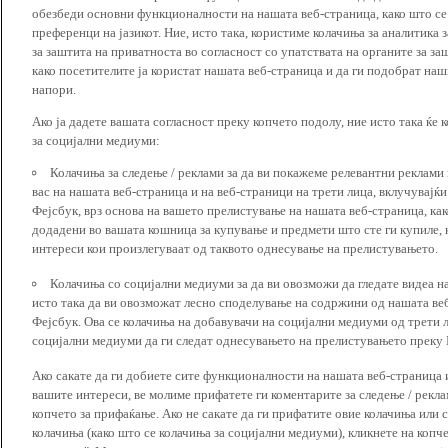
обезбеди основни функционалности на нашата веб-страница, како што се
преференци на јазикот. Ние, исто така, користиме колачиња за аналитика
за заштита на приватноста во согласност со упатствата на органите за за
како посетителите ја користат нашата веб-страница и да ги подобрат наш
напори.
Ако ја дадете вашата согласност преку копчето подолу, ние исто така ќе 
за социјални медиуми:
Колачиња за следење / реклами за да ви покажеме релевантни реклами
вас на нашата веб-страница и на веб-страници на трети лица, вклучувајќ
Фејсбук, врз основа на вашето прелистување на нашата веб-страница, как
додадени во вашата кошница за купување и предмети што сте ги купиле, к
интереси кои произлегуваат од таквото однесување на прелистувањето.
Колачиња со социјални медиуми за да ви овозможи да гледате видеа на
исто така да ви овозможат лесно споделување на содржини од нашата веб
Фејсбук. Ова се колачиња на добавувачи на социјални медиуми од трети 
социјални медиуми да ги следат однесувањето на прелистувањето преку И
Ако сакате да ги добиете сите функционалности на нашата веб-страница 
вашите интереси, ве молиме прифатете ги коментарите за следење / рекл
копчето за прифаќање. Ако не сакате да ги прифатите овие колачиња или
колачиња (како што се колачиња за социјални медиуми), кликнете на копч