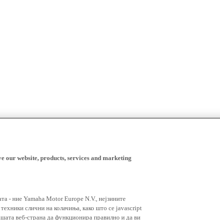
ve our website, products, services and marketing
ата - ние Yamaha Motor Europe N.V., нејзините
ехники слични на колачиња, како што се javascript
ашата веб-страна да функционира правилно и да ви