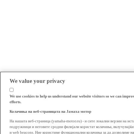
We value your privacy
We use cookies to help us understand our website visitors so we can impro
efforts.
Колачиња на веб-страницата на Јамаха мотор
На нашата веб-страница (yamaha-motor.eu) - и сите локални верзии на ист
подружници и неговите сродни филијали користат колачиња, вклучувајќи т
и web beacons. Ние користиме функционални колачиња за да дозволиме н