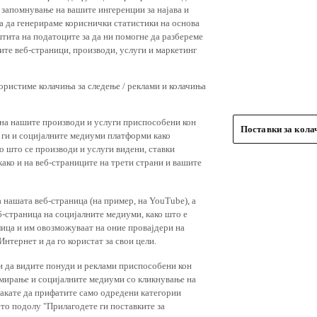
 запомнување на вашите ингеренции за најава и
 за да генерираме кориснички статистики на основа
штита на податоците за да ни помогне да разбереме
ите веб-страници, производи, услуги и маркетинг
користиме колачиња за следење / реклами и колачиња
 на нашите производи и услуги приспособени кон
Поставки за кол
и ги и социјалните медиуми платформи како
о што се производи и услуги видени, ставки
ако и на веб-страниците на трети страни и вашите
 нашата веб-страница (на пример, на YouTube), а
-страница на социјалните медиуми, како што е
лица и им овозможуваат на оние провајдери на
нтернет и да го користат за свои цели.
и да видите понуди и реклами приспособени кон
амирање и социјалните медиуми со кликнување на
 сакате да прифатите само одредени категории
ето подолу "Прилагодете ги поставките за