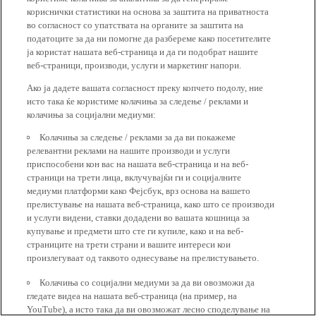
кориснички статистики на основа за заштита на приватноста
во согласност со упатствата на органите за заштита на
податоците за да ни помогне да разбереме како посетителите
ја користат нашата веб-страница и да ги подобрат нашите
веб-страници, производи, услуги и маркетинг напори.
Ако ја дадете вашата согласност преку копчето подолу, ние
исто така ќе користиме колачиња за следење / реклами и
колачиња за социјални медиуми:
Колачиња за следење / реклами за да ви покажеме
релевантни реклами на нашите производи и услуги
приспособени кон вас на нашата веб-страница и на веб-
страници на трети лица, вклучувајќи ги и социјалните
медиуми платформи како Фејсбук, врз основа на вашето
прелистување на нашата веб-страница, како што се производи
и услуги видени, ставки додадени во вашата кошница за
купување и предмети што сте ги купиле, како и на веб-
страниците на трети страни и вашите интереси кои
произлегуваат од таквото однесување на прелистувањето.
Колачиња со социјални медиуми за да ви овозможи да
гледате видеа на нашата веб-страница (на пример, на
YouTube), а исто така да ви овозможат лесно споделување на