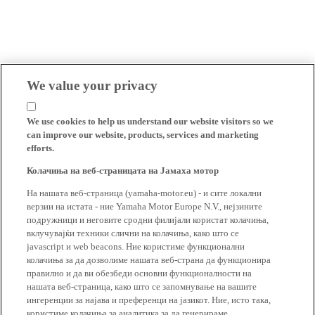
We value your privacy
We use cookies to help us understand our website visitors so we
can improve our website, products, services and marketing
efforts.
Колачиња на веб-страницата на Јамаха мотор
На нашата веб-страница (yamaha-motor.eu) - и сите локални
верзии на истата - ние Yamaha Motor Europe N.V., нејзините
подружници и неговите сродни филијали користат колачиња,
вклучувајќи техники слични на колачиња, како што се
javascript и web beacons. Ние користиме функционални
колачиња за да дозволиме нашата веб-страна да функционира
правилно и да ви обезбеди основни функционалности на
нашата веб-страница, како што се запомнување на вашите
ингеренции за најава и преференци на јазикот. Ние, исто така,
користиме колачиња за аналитика за да генерираме