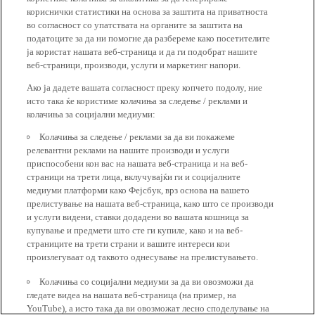
кориснички статистики на основа за заштита на приватноста
во согласност со упатствата на органите за заштита на
податоците за да ни помогне да разбереме како посетителите
ја користат нашата веб-страница и да ги подобрат нашите
веб-страници, производи, услуги и маркетинг напори.
Ако ја дадете вашата согласност преку копчето подолу, ние
исто така ќе користиме колачиња за следење / реклами и
колачиња за социјални медиуми:
Колачиња за следење / реклами за да ви покажеме
релевантни реклами на нашите производи и услуги
приспособени кон вас на нашата веб-страница и на веб-
страници на трети лица, вклучувајќи ги и социјалните
медиуми платформи како Фејсбук, врз основа на вашето
прелистување на нашата веб-страница, како што се производи
и услуги видени, ставки додадени во вашата кошница за
купување и предмети што сте ги купиле, како и на веб-
страниците на трети страни и вашите интереси кои
произлегуваат од таквото однесување на прелистувањето.
Колачиња со социјални медиуми за да ви овозможи да
гледате видеа на нашата веб-страница (на пример, на
YouTube), а исто така да ви овозможат лесно споделување на