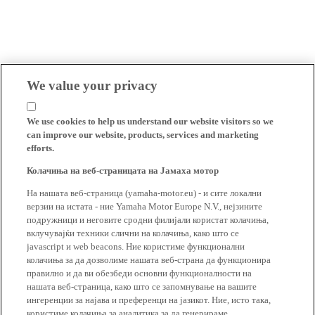
We value your privacy
We use cookies to help us understand our website visitors so we
can improve our website, products, services and marketing
efforts.
Колачиња на веб-страницата на Јамаха мотор
На нашата веб-страница (yamaha-motor.eu) - и сите локални
верзии на истата - ние Yamaha Motor Europe N.V., нејзините
подружници и неговите сродни филијали користат колачиња,
вклучувајќи техники слични на колачиња, како што се
javascript и web beacons. Ние користиме функционални
колачиња за да дозволиме нашата веб-страна да функционира
правилно и да ви обезбеди основни функционалности на
нашата веб-страница, како што се запомнување на вашите
ингеренции за најава и преференци на јазикот. Ние, исто така,
користиме колачиња за аналитика за да генерираме