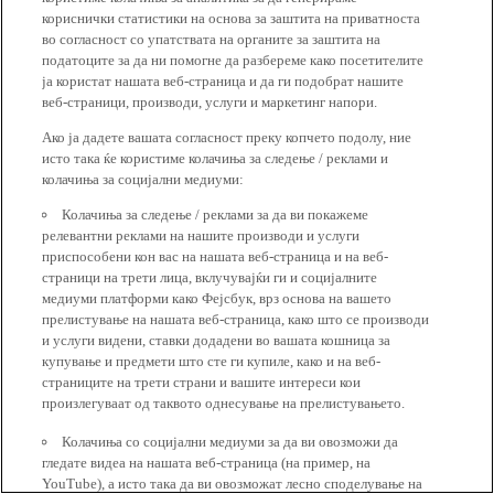
кориснички статистики на основа за заштита на приватноста
во согласност со упатствата на органите за заштита на
податоците за да ни помогне да разбереме како посетителите
ја користат нашата веб-страница и да ги подобрат нашите
веб-страници, производи, услуги и маркетинг напори.
Ако ја дадете вашата согласност преку копчето подолу, ние
исто така ќе користиме колачиња за следење / реклами и
колачиња за социјални медиуми:
Колачиња за следење / реклами за да ви покажеме
релевантни реклами на нашите производи и услуги
приспособени кон вас на нашата веб-страница и на веб-
страници на трети лица, вклучувајќи ги и социјалните
медиуми платформи како Фејсбук, врз основа на вашето
прелистување на нашата веб-страница, како што се производи
и услуги видени, ставки додадени во вашата кошница за
купување и предмети што сте ги купиле, како и на веб-
страниците на трети страни и вашите интереси кои
произлегуваат од таквото однесување на прелистувањето.
Колачиња со социјални медиуми за да ви овозможи да
гледате видеа на нашата веб-страница (на пример, на
YouTube), а исто така да ви овозможат лесно споделување на