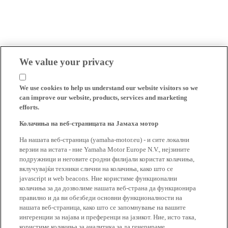
We value your privacy
We use cookies to help us understand our website visitors so we
can improve our website, products, services and marketing
efforts.
Колачиња на веб-страницата на Јамаха мотор
На нашата веб-страница (yamaha-motor.eu) - и сите локални
верзии на истата - ние Yamaha Motor Europe N.V., нејзините
подружници и неговите сродни филијали користат колачиња,
вклучувајќи техники слични на колачиња, како што се
javascript и web beacons. Ние користиме функционални
колачиња за да дозволиме нашата веб-страна да функционира
правилно и да ви обезбеди основни функционалности на
нашата веб-страница, како што се запомнување на вашите
ингеренции за најава и преференци на јазикот. Ние, исто така,
користиме колачиња за аналитика за да генерираме