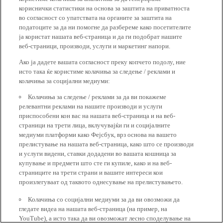
кориснички статистики на основа за заштита на приватноста
во согласност со упатствата на органите за заштита на
податоците за да ни помогне да разбереме како посетителите
ја користат нашата веб-страница и да ги подобрат нашите
веб-страници, производи, услуги и маркетинг напори.
Ако ја дадете вашата согласност преку копчето подолу, ние
исто така ќе користиме колачиња за следење / реклами и
колачиња за социјални медиуми:
Колачиња за следење / реклами за да ви покажеме
релевантни реклами на нашите производи и услуги
приспособени кон вас на нашата веб-страница и на веб-
страници на трети лица, вклучувајќи ги и социјалните
медиуми платформи како Фејсбук, врз основа на вашето
прелистување на нашата веб-страница, како што се производи
и услуги видени, ставки додадени во вашата кошница за
купување и предмети што сте ги купиле, како и на веб-
страниците на трети страни и вашите интереси кои
произлегуваат од таквото однесување на прелистувањето.
Колачиња со социјални медиуми за да ви овозможи да
гледате видеа на нашата веб-страница (на пример, на
YouTube), а исто така да ви овозможат лесно споделување на