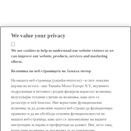
We value your privacy
We use cookies to help us understand our website visitors so we
can improve our website, products, services and marketing
efforts.
Колачиња на веб-страницата на Јамаха мотор
На нашата веб-страница (yamaha-motor.eu) - и сите локални
верзии на истата - ние Yamaha Motor Europe N.V., нејзините
подружници и неговите сродни филијали користат колачиња,
вклучувајќи техники слични на колачиња, како што се
javascript и web beacons. Ние користиме функционални
колачиња за да дозволиме нашата веб-страна да функционира
правилно и да ви обезбеди основни функционалности на
нашата веб-страница, како што се запомнување на вашите
ингеренции за најава и преференци на јазикот. Ние, исто така,
користиме колачиња за аналитика за да генерираме