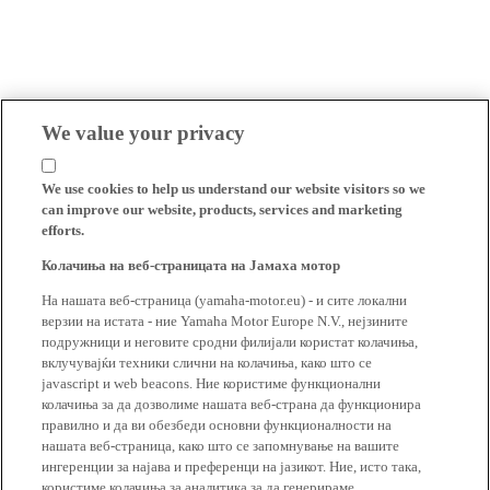
We value your privacy
We use cookies to help us understand our website visitors so we
can improve our website, products, services and marketing
efforts.
Колачиња на веб-страницата на Јамаха мотор
На нашата веб-страница (yamaha-motor.eu) - и сите локални
верзии на истата - ние Yamaha Motor Europe N.V., нејзините
подружници и неговите сродни филијали користат колачиња,
вклучувајќи техники слични на колачиња, како што се
javascript и web beacons. Ние користиме функционални
колачиња за да дозволиме нашата веб-страна да функционира
правилно и да ви обезбеди основни функционалности на
нашата веб-страница, како што се запомнување на вашите
ингеренции за најава и преференци на јазикот. Ние, исто така,
користиме колачиња за аналитика за да генерираме