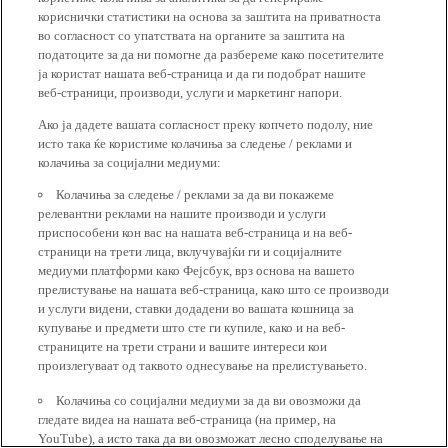
кориснички статистики на основа за заштита на приватноста
во согласност со упатствата на органите за заштита на
податоците за да ни помогне да разбереме како посетителите
ја користат нашата веб-страница и да ги подобрат нашите
веб-страници, производи, услуги и маркетинг напори.
Ако ја дадете вашата согласност преку копчето подолу, ние
исто така ќе користиме колачиња за следење / реклами и
колачиња за социјални медиуми:
Колачиња за следење / реклами за да ви покажеме
релевантни реклами на нашите производи и услуги
приспособени кон вас на нашата веб-страница и на веб-
страници на трети лица, вклучувајќи ги и социјалните
медиуми платформи како Фејсбук, врз основа на вашето
прелистување на нашата веб-страница, како што се производи
и услуги видени, ставки додадени во вашата кошница за
купување и предмети што сте ги купиле, како и на веб-
страниците на трети страни и вашите интереси кои
произлегуваат од таквото однесување на прелистувањето.
Колачиња со социјални медиуми за да ви овозможи да
гледате видеа на нашата веб-страница (на пример, на
YouTube), а исто така да ви овозможат лесно споделување на