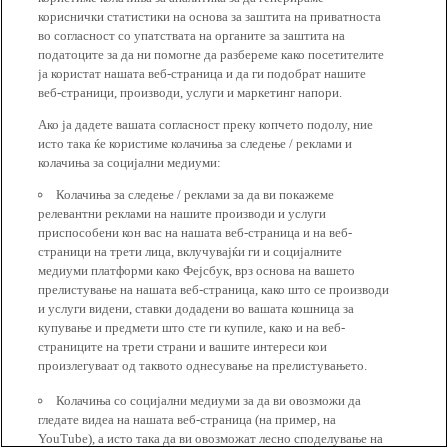
кориснички статистики на основа за заштита на приватноста
во согласност со упатствата на органите за заштита на
податоците за да ни помогне да разбереме како посетителите
ја користат нашата веб-страница и да ги подобрат нашите
веб-страници, производи, услуги и маркетинг напори.
Ако ја дадете вашата согласност преку копчето подолу, ние
исто така ќе користиме колачиња за следење / реклами и
колачиња за социјални медиуми:
Колачиња за следење / реклами за да ви покажеме
релевантни реклами на нашите производи и услуги
приспособени кон вас на нашата веб-страница и на веб-
страници на трети лица, вклучувајќи ги и социјалните
медиуми платформи како Фејсбук, врз основа на вашето
прелистување на нашата веб-страница, како што се производи
и услуги видени, ставки додадени во вашата кошница за
купување и предмети што сте ги купиле, како и на веб-
страниците на трети страни и вашите интереси кои
произлегуваат од таквото однесување на прелистувањето.
Колачиња со социјални медиуми за да ви овозможи да
гледате видеа на нашата веб-страница (на пример, на
YouTube), а исто така да ви овозможат лесно споделување на