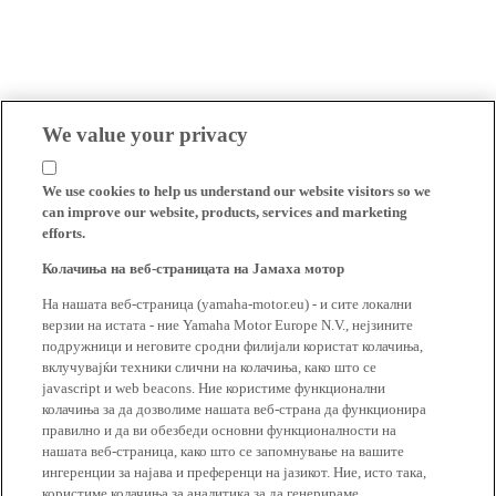
We value your privacy
We use cookies to help us understand our website visitors so we
can improve our website, products, services and marketing
efforts.
Колачиња на веб-страницата на Јамаха мотор
На нашата веб-страница (yamaha-motor.eu) - и сите локални
верзии на истата - ние Yamaha Motor Europe N.V., нејзините
подружници и неговите сродни филијали користат колачиња,
вклучувајќи техники слични на колачиња, како што се
javascript и web beacons. Ние користиме функционални
колачиња за да дозволиме нашата веб-страна да функционира
правилно и да ви обезбеди основни функционалности на
нашата веб-страница, како што се запомнување на вашите
ингеренции за најава и преференци на јазикот. Ние, исто така,
користиме колачиња за аналитика за да генерираме