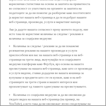
кориснички статистики на основа за заштита на приватноста
во согласност со упатствата на органите за заштита на
податоците за да ни помогне да разбереме како посетителите
ја користат нашата веб-страница и да ги подобрат нашите
веб-страници, производи, услуги и маркетинг напори.
Ако ја дадете вашата согласност преку копчето подолу, ние
исто така ќе користиме колачиња за следење / реклами и
колачиња за социјални медиуми:
Колачиња за следење / реклами за да ви покажеме
релевантни реклами на нашите производи и услуги
приспособени кон вас на нашата веб-страница и на веб-
страници на трети лица, вклучувајќи ги и социјалните
медиуми платформи како Фејсбук, врз основа на вашето
прелистување на нашата веб-страница, како што се производи
и услуги видени, ставки додадени во вашата кошница за
купување и предмети што сте ги купиле, како и на веб-
страниците на трети страни и вашите интереси кои
произлегуваат од таквото однесување на прелистувањето.
Колачиња со социјални медиуми за да ви овозможи да
гледате видеа на нашата веб-страница (на пример, на
YouTube), а исто така да ви овозможат лесно споделување на