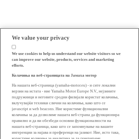
We value your privacy
We use cookies to help us understand our website visitors so we
can improve our website, products, services and marketing
efforts.
Колачиња на веб-страницата на Јамаха мотор
На нашата веб-страница (yamaha-motor.eu) - и сите локални
верзии на истата - ние Yamaha Motor Europe N.V., нејзините
подружници и неговите сродни филијали користат колачиња,
вклучувајќи техники слични на колачиња, како што се
javascript и web beacons. Ние користиме функционални
колачиња за да дозволиме нашата веб-страна да функционира
правилно и да ви обезбеди основни функционалности на
нашата веб-страница, како што се запомнување на вашите
ингеренции за најава и преференци на јазикот. Ние, исто така,
користиме колачиња за аналитика за да генерираме