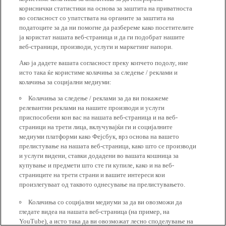
кориснички статистики на основа за заштита на приватноста
во согласност со упатствата на органите за заштита на
податоците за да ни помогне да разбереме како посетителите
ја користат нашата веб-страница и да ги подобрат нашите
веб-страници, производи, услуги и маркетинг напори.
Ако ја дадете вашата согласност преку копчето подолу, ние
исто така ќе користиме колачиња за следење / реклами и
колачиња за социјални медиуми:
Колачиња за следење / реклами за да ви покажеме
релевантни реклами на нашите производи и услуги
приспособени кон вас на нашата веб-страница и на веб-
страници на трети лица, вклучувајќи ги и социјалните
медиуми платформи како Фејсбук, врз основа на вашето
прелистување на нашата веб-страница, како што се производи
и услуги видени, ставки додадени во вашата кошница за
купување и предмети што сте ги купиле, како и на веб-
страниците на трети страни и вашите интереси кои
произлегуваат од таквото однесување на прелистувањето.
Колачиња со социјални медиуми за да ви овозможи да
гледате видеа на нашата веб-страница (на пример, на
YouTube), а исто така да ви овозможат лесно споделување на