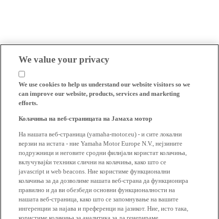
We value your privacy
We use cookies to help us understand our website visitors so we
can improve our website, products, services and marketing
efforts.
Колачиња на веб-страницата на Јамаха мотор
На нашата веб-страница (yamaha-motor.eu) - и сите локални
верзии на истата - ние Yamaha Motor Europe N.V., нејзините
подружници и неговите сродни филијали користат колачиња,
вклучувајќи техники слични на колачиња, како што се
javascript и web beacons. Ние користиме функционални
колачиња за да дозволиме нашата веб-страна да функционира
правилно и да ви обезбеди основни функционалности на
нашата веб-страница, како што се запомнување на вашите
ингеренции за најава и преференци на јазикот. Ние, исто така,
користиме колачиња за аналитика за да генерираме