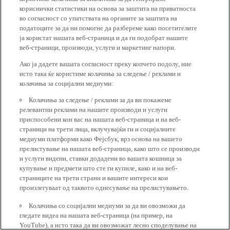
кориснички статистики на основа за заштита на приватноста
во согласност со упатствата на органите за заштита на
податоците за да ни помогне да разбереме како посетителите
ја користат нашата веб-страница и да ги подобрат нашите
веб-страници, производи, услуги и маркетинг напори.
Ако ја дадете вашата согласност преку копчето подолу, ние
исто така ќе користиме колачиња за следење / реклами и
колачиња за социјални медиуми:
Колачиња за следење / реклами за да ви покажеме
релевантни реклами на нашите производи и услуги
приспособени кон вас на нашата веб-страница и на веб-
страници на трети лица, вклучувајќи ги и социјалните
медиуми платформи како Фејсбук, врз основа на вашето
прелистување на нашата веб-страница, како што се производи
и услуги видени, ставки додадени во вашата кошница за
купување и предмети што сте ги купиле, како и на веб-
страниците на трети страни и вашите интереси кои
произлегуваат од таквото однесување на прелистувањето.
Колачиња со социјални медиуми за да ви овозможи да
гледате видеа на нашата веб-страница (на пример, на
YouTube), а исто така да ви овозможат лесно споделување на