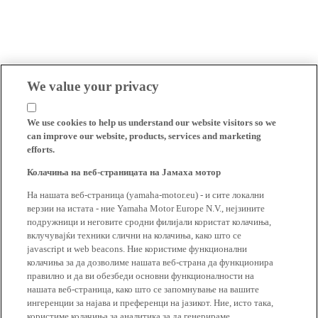
We value your privacy
We use cookies to help us understand our website visitors so we
can improve our website, products, services and marketing
efforts.
Колачиња на веб-страницата на Јамаха мотор
На нашата веб-страница (yamaha-motor.eu) - и сите локални
верзии на истата - ние Yamaha Motor Europe N.V., нејзините
подружници и неговите сродни филијали користат колачиња,
вклучувајќи техники слични на колачиња, како што се
javascript и web beacons. Ние користиме функционални
колачиња за да дозволиме нашата веб-страна да функционира
правилно и да ви обезбеди основни функционалности на
нашата веб-страница, како што се запомнување на вашите
ингеренции за најава и преференци на јазикот. Ние, исто така,
користиме колачиња за аналитика за да генерираме