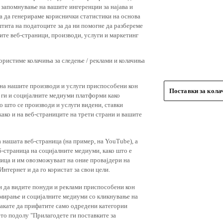
 запомнување на вашите ингеренции за најава и
 за да генерираме кориснички статистики на основа
штита на податоците за да ни помогне да разбереме
ите веб-страници, производи, услуги и маркетинг
користиме колачиња за следење / реклами и колачиња
 на нашите производи и услуги приспособени кон
Поставки за кол
и ги и социјалните медиуми платформи како
о што се производи и услуги видени, ставки
ако и на веб-страниците на трети страни и вашите
 нашата веб-страница (на пример, на YouTube), а
-страница на социјалните медиуми, како што е
лица и им овозможуваат на оние провајдери на
нтернет и да го користат за свои цели.
и да видите понуди и реклами приспособени кон
амирање и социјалните медиуми со кликнување на
 сакате да прифатите само одредени категории
ето подолу "Прилагодете ги поставките за