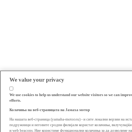
We value your privacy
We use cookies to help us understand our website visitors so we can impro
efforts.
Колачиња на веб-страницата на Јамаха мотор
На нашата веб-страница (yamaha-motor.eu) - и сите локални верзии на ист
подружници и неговите сродни филијали користат колачиња, вклучувајќи т
и web beacons. Ние користиме функционални колачиња за да дозволиме н