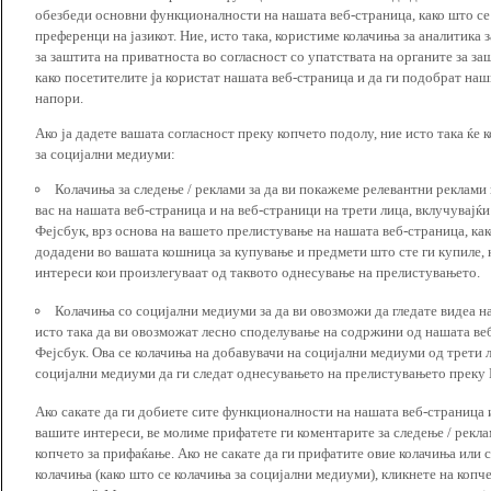
обезбеди основни функционалности на нашата веб-страница, како што се
преференци на јазикот. Ние, исто така, користиме колачиња за аналитика
за заштита на приватноста во согласност со упатствата на органите за за
како посетителите ја користат нашата веб-страница и да ги подобрат наш
напори.
Ако ја дадете вашата согласност преку копчето подолу, ние исто така ќе 
за социјални медиуми:
Колачиња за следење / реклами за да ви покажеме релевантни реклами
вас на нашата веб-страница и на веб-страници на трети лица, вклучувајќ
Фејсбук, врз основа на вашето прелистување на нашата веб-страница, как
додадени во вашата кошница за купување и предмети што сте ги купиле, к
интереси кои произлегуваат од таквото однесување на прелистувањето.
Колачиња со социјални медиуми за да ви овозможи да гледате видеа на
исто така да ви овозможат лесно споделување на содржини од нашата веб
Фејсбук. Ова се колачиња на добавувачи на социјални медиуми од трети 
социјални медиуми да ги следат однесувањето на прелистувањето преку И
Ако сакате да ги добиете сите функционалности на нашата веб-страница 
вашите интереси, ве молиме прифатете ги коментарите за следење / рекл
копчето за прифаќање. Ако не сакате да ги прифатите овие колачиња или
колачиња (како што се колачиња за социјални медиуми), кликнете на копч