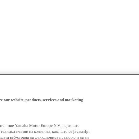
ve our website, products, services and marketing
ата - ние Yamaha Motor Europe N.V., нејзините
ехники слични на колачиња, како што се javascript
ашата веб-страна да функционира правилно и да ви