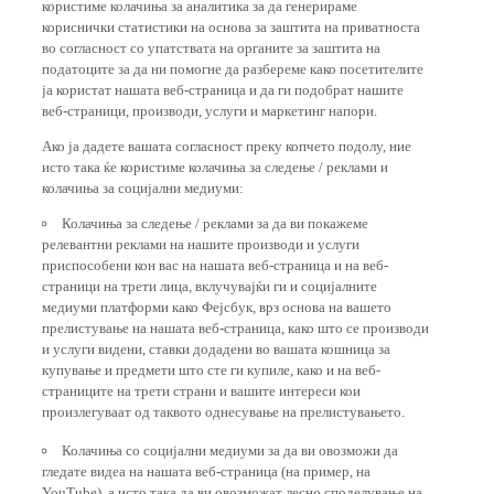
користиме колачиња за аналитика за да генерираме
кориснички статистики на основа за заштита на приватноста
во согласност со упатствата на органите за заштита на
податоците за да ни помогне да разбереме како посетителите
ја користат нашата веб-страница и да ги подобрат нашите
веб-страници, производи, услуги и маркетинг напори.
Ако ја дадете вашата согласност преку копчето подолу, ние
исто така ќе користиме колачиња за следење / реклами и
колачиња за социјални медиуми:
Колачиња за следење / реклами за да ви покажеме
релевантни реклами на нашите производи и услуги
приспособени кон вас на нашата веб-страница и на веб-
страници на трети лица, вклучувајќи ги и социјалните
медиуми платформи како Фејсбук, врз основа на вашето
прелистување на нашата веб-страница, како што се производи
и услуги видени, ставки додадени во вашата кошница за
купување и предмети што сте ги купиле, како и на веб-
страниците на трети страни и вашите интереси кои
произлегуваат од таквото однесување на прелистувањето.
Колачиња со социјални медиуми за да ви овозможи да
гледате видеа на нашата веб-страница (на пример, на
YouTube), а исто така да ви овозможат лесно споделување на