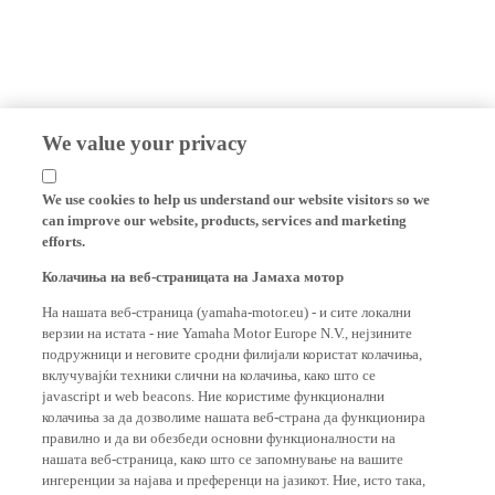
We value your privacy
We use cookies to help us understand our website visitors so we
can improve our website, products, services and marketing
efforts.
Колачиња на веб-страницата на Јамаха мотор
На нашата веб-страница (yamaha-motor.eu) - и сите локални
верзии на истата - ние Yamaha Motor Europe N.V., нејзините
подружници и неговите сродни филијали користат колачиња,
вклучувајќи техники слични на колачиња, како што се
javascript и web beacons. Ние користиме функционални
колачиња за да дозволиме нашата веб-страна да функционира
правилно и да ви обезбеди основни функционалности на
нашата веб-страница, како што се запомнување на вашите
ингеренции за најава и преференци на јазикот. Ние, исто така,