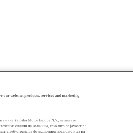
ve our website, products, services and marketing
ата - ние Yamaha Motor Europe N.V., нејзините
ехники слични на колачиња, како што се javascript
ашата веб-страна да функционира правилно и да ви