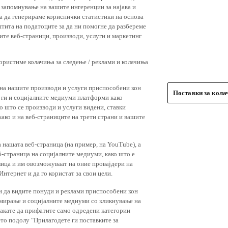
 запомнување на вашите ингеренции за најава и
 за да генерираме кориснички статистики на основа
штита на податоците за да ни помогне да разбереме
ите веб-страници, производи, услуги и маркетинг
користиме колачиња за следење / реклами и колачиња
 на нашите производи и услуги приспособени кон
Поставки за кол
и ги и социјалните медиуми платформи како
о што се производи и услуги видени, ставки
ако и на веб-страниците на трети страни и вашите
 нашата веб-страница (на пример, на YouTube), а
-страница на социјалните медиуми, како што е
лица и им овозможуваат на оние провајдери на
нтернет и да го користат за свои цели.
и да видите понуди и реклами приспособени кон
амирање и социјалните медиуми со кликнување на
 сакате да прифатите само одредени категории
ето подолу "Прилагодете ги поставките за