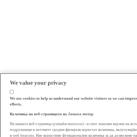
We value your privacy
We use cookies to help us understand our website visitors so we can impro
efforts.
Колачиња на веб-страницата на Јамаха мотор
На нашата веб-страница (yamaha-motor.eu) - и сите локални верзии на ист
подружници и неговите сродни филијали користат колачиња, вклучувајќи т
и web beacons. Ние користиме функционални колачиња за да дозволиме н