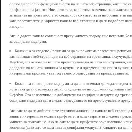
обезбеди основни функционалности на нашата веб-страница, како што се
преференци на јазикот. Ние, исто така, користиме колачиња за аналитика
за заштита на приватноста во согласност со упатствата на органите за за
како посетителите ја користат нашата веб-страница и да ги подобрат наш
напори.
Ако ја дадете вашата согласност преку копчето подолу, ние исто така ќе 
за социјални медиуми:
Колачиња за следење / реклами за да ви покажеме релевантни реклами
вас на нашата веб-страница и на веб-страници на трети лица, вклучувајќ
Фејсбук, врз основа на вашето прелистување на нашата веб-страница, как
додадени во вашата кошница за купување и предмети што сте ги купиле, к
интереси кои произлегуваат од таквото однесување на прелистувањето.
Колачиња со социјални медиуми за да ви овозможи да гледате видеа на
исто така да ви овозможат лесно споделување на содржини од нашата веб
Фејсбук. Ова се колачиња на добавувачи на социјални медиуми од трети 
социјални медиуми да ги следат однесувањето на прелистувањето преку И
Ако сакате да ги добиете сите функционалности на нашата веб-страница 
вашите интереси, ве молиме прифатете ги коментарите за следење / рекл
копчето за прифаќање. Ако не сакате да ги прифатите овие колачиња или
колачиња (како што се колачиња за социјални медиуми), кликнете на копч