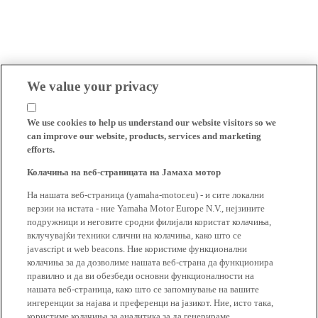
We value your privacy
We use cookies to help us understand our website visitors so we
can improve our website, products, services and marketing
efforts.
Колачиња на веб-страницата на Јамаха мотор
На нашата веб-страница (yamaha-motor.eu) - и сите локални
верзии на истата - ние Yamaha Motor Europe N.V., нејзините
подружници и неговите сродни филијали користат колачиња,
вклучувајќи техники слични на колачиња, како што се
javascript и web beacons. Ние користиме функционални
колачиња за да дозволиме нашата веб-страна да функционира
правилно и да ви обезбеди основни функционалности на
нашата веб-страница, како што се запомнување на вашите
ингеренции за најава и преференци на јазикот. Ние, исто така,
користиме колачиња за аналитика за да генерираме