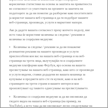
кориснички статистики на основа за заштита на приватноста
во согласност со упатствата на органите за заштита на
податоците за да ни помогне да разбереме како посетителите
ја користат нашата веб-страница и да ги подобрат нашите
веб-страници, производи, услуги и маркетинг напори.
Ако ја дадете вашата согласност преку копчето подолу, ние
исто така ќе користиме колачиња за следење / реклами и
колачиња за социјални медиуми:
Колачиња за следење / реклами за да ви покажеме
релевантни реклами на нашите производи и услуги
приспособени кон вас на нашата веб-страница и на веб-
страници на трети лица, вклучувајќи ги и социјалните
медиуми платформи како Фејсбук, врз основа на вашето
прелистување на нашата веб-страница, како што се производи
и услуги видени, ставки додадени во вашата кошница за
купување и предмети што сте ги купиле, како и на веб-
страниците на трети страни и вашите интереси кои
произлегуваат од таквото однесување на прелистувањето.
Колачиња со социјални медиуми за да ви овозможи да
гледате видеа на нашата веб-страница (на пример, на
YouTube), а исто така да ви овозможат лесно споделување на