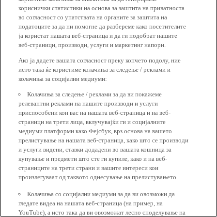
кориснички статистики на основа за заштита на приватноста
во согласност со упатствата на органите за заштита на
податоците за да ни помогне да разбереме како посетителите
ја користат нашата веб-страница и да ги подобрат нашите
веб-страници, производи, услуги и маркетинг напори.
Ако ја дадете вашата согласност преку копчето подолу, ние
исто така ќе користиме колачиња за следење / реклами и
колачиња за социјални медиуми:
Колачиња за следење / реклами за да ви покажеме
релевантни реклами на нашите производи и услуги
приспособени кон вас на нашата веб-страница и на веб-
страници на трети лица, вклучувајќи ги и социјалните
медиуми платформи како Фејсбук, врз основа на вашето
прелистување на нашата веб-страница, како што се производи
и услуги видени, ставки додадени во вашата кошница за
купување и предмети што сте ги купиле, како и на веб-
страниците на трети страни и вашите интереси кои
произлегуваат од таквото однесување на прелистувањето.
Колачиња со социјални медиуми за да ви овозможи да
гледате видеа на нашата веб-страница (на пример, на
YouTube), а исто така да ви овозможат лесно споделување на