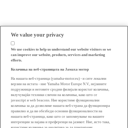
We value your privacy
We use cookies to help us understand our website visitors so we
can improve our website, products, services and marketing
efforts.
Колачиња на веб-страницата на Јамаха мотор
На нашата веб-страница (yamaha-motor.eu) - и сите локални
верзии на истата - ние Yamaha Motor Europe N.V., нејзините
подружници и неговите сродни филијали користат колачиња,
вклучувајќи техники слични на колачиња, како што се
javascript и web beacons. Ние користиме функционални
колачиња за да дозволиме нашата веб-страна да функционира
правилно и да ви обезбеди основни функционалности на
нашата веб-страница, како што се запомнување на вашите
ингеренции за најава и преференци на јазикот. Ние, исто така,
користиме колачиња за аналитика за да генерираме