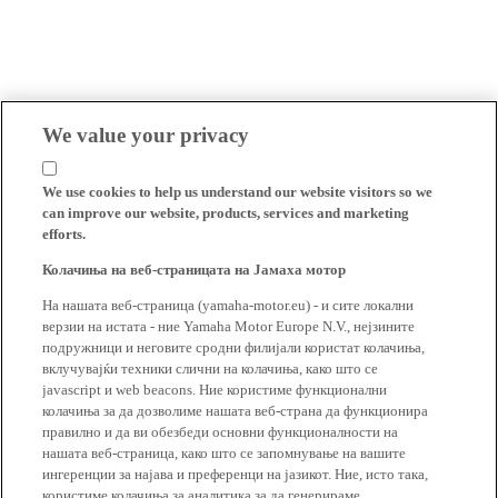
We value your privacy
We use cookies to help us understand our website visitors so we
can improve our website, products, services and marketing
efforts.
Колачиња на веб-страницата на Јамаха мотор
На нашата веб-страница (yamaha-motor.eu) - и сите локални
верзии на истата - ние Yamaha Motor Europe N.V., нејзините
подружници и неговите сродни филијали користат колачиња,
вклучувајќи техники слични на колачиња, како што се
javascript и web beacons. Ние користиме функционални
колачиња за да дозволиме нашата веб-страна да функционира
правилно и да ви обезбеди основни функционалности на
нашата веб-страница, како што се запомнување на вашите
ингеренции за најава и преференци на јазикот. Ние, исто така,
користиме колачиња за аналитика за да генерираме