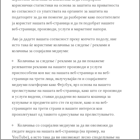
кориснички статистики на основа за заштита на приватноста
во согласност со упатствата на органите за заштита на
податоците за да ни помогне да разбереме како посетителите
ја користат нашата веб-страница и да ги подобрат нашите
веб-страници, производи, услуги и маркетинг напори.
Ако ја дадете вашата согласност преку копчето подолу, ние
исто така ќе користиме колачиња за следење / реклами и
колачиња за социјални медиуми:
Колачиња за следење / реклами за да ви покажеме
релевантни реклами на нашите производи и услуги
приспособени кон вас на нашата веб-страница и на веб-
страници на трети лица, вклучувајќи ги и социјалните
медиуми платформи како Фејсбук, врз основа на вашето
прелистување на нашата веб-страница, како што се производи
и услуги видени, ставки додадени во вашата кошница за
купување и предмети што сте ги купиле, како и на веб-
страниците на трети страни и вашите интереси кои
произлегуваат од таквото однесување на прелистувањето.
Колачиња со социјални медиуми за да ви овозможи да
гледате видеа на нашата веб-страница (на пример, на
YouTube), а исто така да ви овозможат лесно споделување на